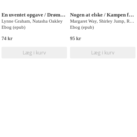
En uventet opgave / Drømmen om sheiken
Nogen at elske / Kampen for kærligheden / Den italienske hertug
Lynne Graham, Natasha Oakley
Margaret Way, Shirley Jump, Rebecca Winters
Ebog (epub)
Ebog (epub)
74 kr
95 kr
Læg i kurv
Læg i kurv