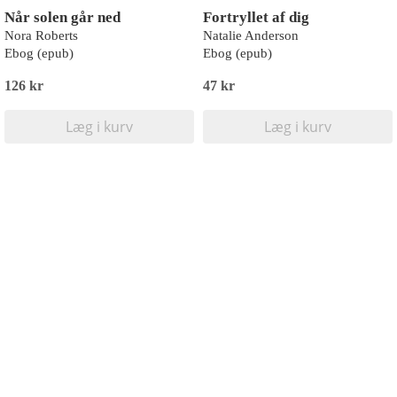
Når solen går ned
Fortryllet af dig
Nora Roberts
Natalie Anderson
Ebog (epub)
Ebog (epub)
126 kr
47 kr
Læg i kurv
Læg i kurv