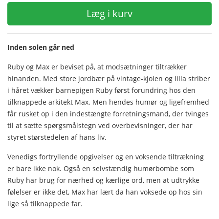
Læg i kurv
Inden solen går ned
Ruby og Max er beviset på, at modsætninger tiltrækker
hinanden. Med store jordbær på vintage-kjolen og lilla striber
i håret vækker barnepigen Ruby først forundring hos den
tilknappede arkitekt Max. Men hendes humør og ligefremhed
får rusket op i den indestængte forretningsmand, der tvinges
til at sætte spørgsmålstegn ved overbevisninger, der har
styret størstedelen af hans liv.
Venedigs fortryllende opgivelser og en voksende tiltrækning
er bare ikke nok. Også en selvstændig humørbombe som
Ruby har brug for nærhed og kærlige ord, men at udtrykke
følelser er ikke det, Max har lært da han voksede op hos sin
lige så tilknappede far.