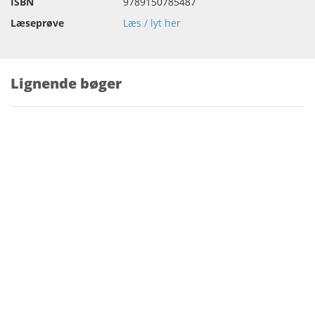
ISBN
9789150785487
Læseprøve
Læs / lyt her
Lignende bøger