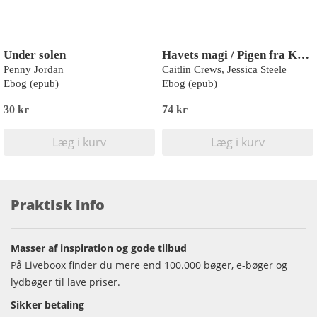
Under solen
Havets magi / Pigen fra Kaprifoliegården
Penny Jordan
Caitlin Crews, Jessica Steele
Ebog (epub)
Ebog (epub)
30 kr
74 kr
Læg i kurv
Læg i kurv
Praktisk info
Masser af inspiration og gode tilbud
På Liveboox finder du mere end 100.000 bøger, e-bøger og
lydbøger til lave priser.
Sikker betaling