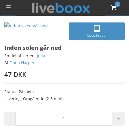
0
Ebog (epub)
Inden solen går ned
En del af serien:
Julia
Af
Fiona Harper
47 DKK
Status: På lager
Levering: Omgående (2-5 min)
-
+