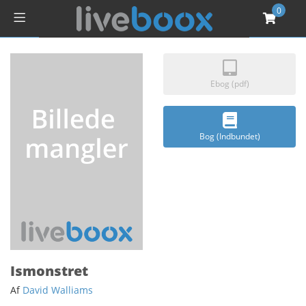
0
Ebog (pdf)
Bog (Indbundet)
Ismonstret
Af
David Walliams