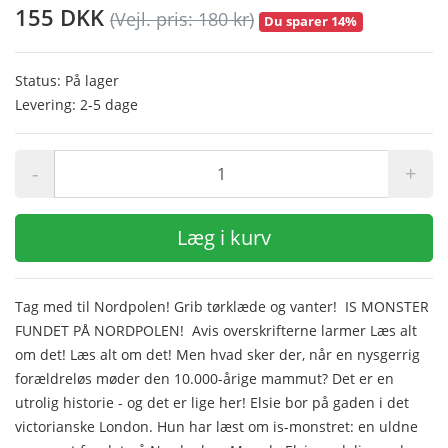
155 DKK
(Vejl. pris: 180 kr)
Du sparer 14%
Status: På lager
Levering: 2-5 dage
-
+
Læg i kurv
Tag med til Nordpolen! Grib tørklæde og vanter! IS MONSTER
FUNDET PÅ NORDPOLEN! Avis overskrifterne larmer Læs alt
om det! Læs alt om det! Men hvad sker der, når en nysgerrig
forældreløs møder den 10.000-årige mammut? Det er en
utrolig historie - og det er lige her! Elsie bor på gaden i det
victorianske London. Hun har læst om is-monstret: en uldne