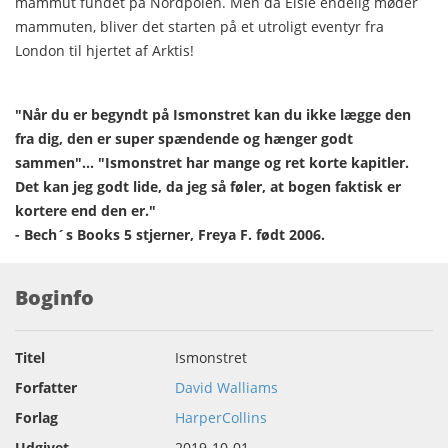
mammut fundet på Nordpolen. Men da Elsie endelig møder
mammuten, bliver det starten på et utroligt eventyr fra
London til hjertet af Arktis!
"Når du er begyndt på Ismonstret kan du ikke lægge den
fra dig, den er super spændende og hænger godt
sammen"... "Ismonstret har mange og ret korte kapitler.
Det kan jeg godt lide, da jeg så føler, at bogen faktisk er
kortere end den er."
- Bech´s Books 5 stjerner, Freya F. født 2006.
Boginfo
Titel
Ismonstret
Forfatter
David Walliams
Forlag
HarperCollins
Udgivet
2019-10-01