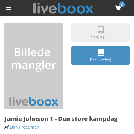
0
Ebog (epub)
Bog (Hæftet)
Jamie Johnson 1 - Den store kampdag
Af
Dan Freedman