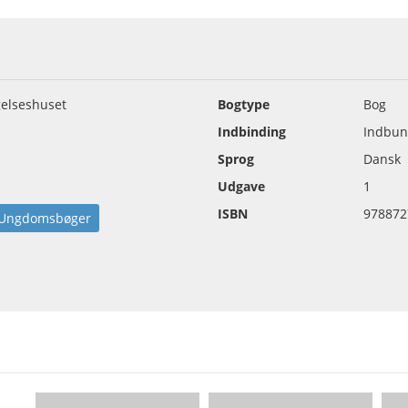
gelseshuset
Bogtype
Bog
Indbinding
Indbun
Sprog
Dansk
Udgave
1
ISBN
978872
Ungdomsbøger