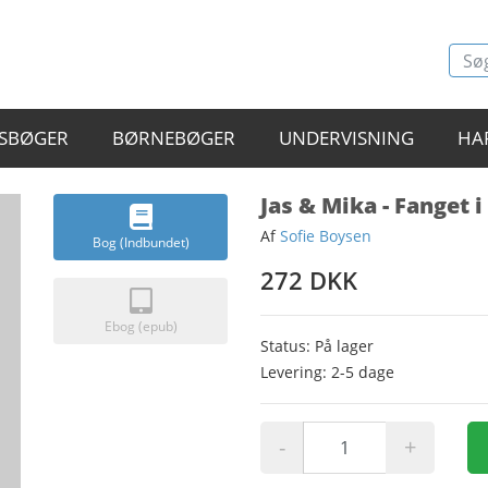
SBØGER
BØRNEBØGER
UNDERVISNING
HA
Jas & Mika - Fanget 
Af
Sofie Boysen
Bog (Indbundet)
272 DKK
Ebog (epub)
Status: På lager
Levering: 2-5 dage
-
+