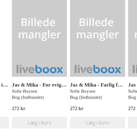
Jas & Mika - Fanget i Spøgelseshuset
Jas & Mika - For evigt forelsket
Jas & Mika - Farlig følger
Sofie Boysen
Sofie Boysen
Sofi
Bog (Indbundet)
Bog (Indbundet)
Bog 
272 kr
272 kr
272
Læg i kurv
Læg i kurv