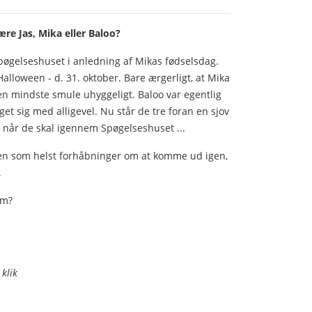
ære Jas, Mika eller Baloo?
Spøgelseshuset i anledning af Mikas fødselsdag.
alloween - d. 31. oktober. Bare ærgerligt, at Mika
den mindste smule uhyggeligt. Baloo var egentlig
get sig med alligevel. Nu står de tre foran en sjov
g, når de skal igennem Spøgelseshuset ...
ogen som helst forhåbninger om at komme ud igen,
.
om?
 klik