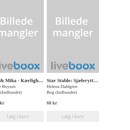
Jas & Mika - Kærlighed ved første klik
Star Stable: Sjælerytterne II (2) - Fanget i Pandoria
e Boysen
Helena Dahlgren
(Indbundet)
Bog (Indbundet)
 kr
68 kr
Læg i kurv
Læg i kurv