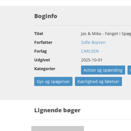
Boginfo
Titel
Jas & Mika - Fanget i Spø
Forfatter
Sofie Boysen
Forlag
CARLSEN
Udgivet
2025-10-01
Kategorier
Action og spænding
Gys og spøgelser
Kærlighed og følelser
Lignende bøger