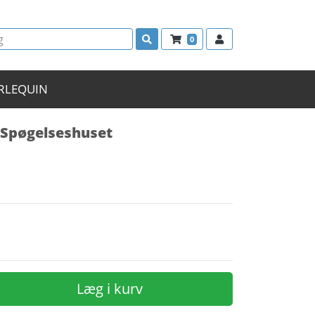
0
RLEQUIN
i Spøgelseshuset
Læg i kurv