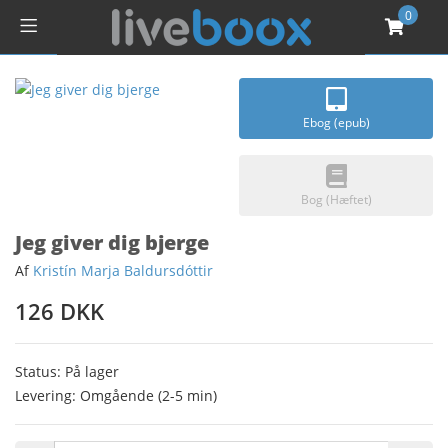
0
Ebog (epub)
Bog (Hæftet)
Jeg giver dig bjerge
Af
Kristín Marja Baldursdóttir
126 DKK
Status: På lager
Levering: Omgående (2-5 min)