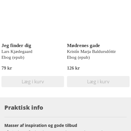
Jeg finder dig
Mødrenes gade
Lars Kjædegaard
Kristín Marja Baldursdóttir
Ebog (epub)
Ebog (epub)
79 kr
126 kr
Læg i kurv
Læg i kurv
Praktisk info
Masser af inspiration og gode tilbud