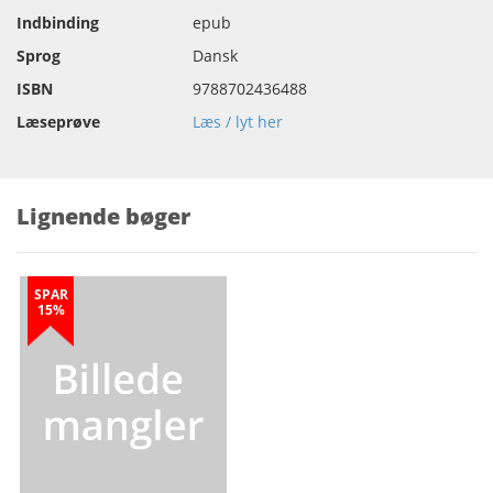
Indbinding
epub
Sprog
Dansk
ISBN
9788702436488
Læseprøve
Læs / lyt her
Lignende bøger
SPAR
15%