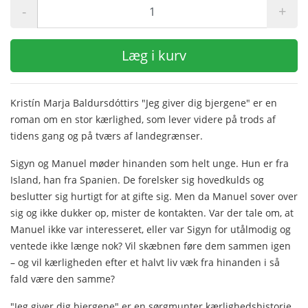
-
+
Læg i kurv
Kristín Marja Baldursdóttirs "Jeg giver dig bjergene" er en
roman om en stor kærlighed, som lever videre på trods af
tidens gang og på tværs af landegrænser.
Sigyn og Manuel møder hinanden som helt unge. Hun er fra
Island, han fra Spanien. De forelsker sig hovedkulds og
beslutter sig hurtigt for at gifte sig. Men da Manuel sover over
sig og ikke dukker op, mister de kontakten. Var der tale om, at
Manuel ikke var interesseret, eller var Sigyn for utålmodig og
ventede ikke længe nok? Vil skæbnen føre dem sammen igen
– og vil kærligheden efter et halvt liv væk fra hinanden i så
fald være den samme?
"Jeg giver dig bjergene" er en sørgmunter kærlighedshistorie