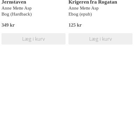
Jernstaven
Krigeren fra Rogatan
Anne Mette Asp
Anne Mette Asp
Bog (Hardback)
Ebog (epub)
349 kr
125 kr
Læg i kurv
Læg i kurv