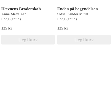
Hævnens Broderskab
Enden på begyndelsen
Anne Mette Asp
Sidsel Sander Mittet
Ebog (epub)
Ebog (epub)
125 kr
125 kr
Læg i kurv
Læg i kurv