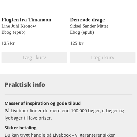
Flugten fra Timanoon
Den røde drage
Line Juhl Kronow
Sidsel Sander Mittet
Ebog (epub)
Ebog (epub)
125 kr
125 kr
Læg i kurv
Læg i kurv
Praktisk info
Masser af inspiration og gode tilbud
På Liveboox finder du mere end 100.000 bøger, e-bøger og
lydbøger til lave priser.
Sikker betaling
Du kan trygt handle på Liveboox – vi garanterer sikker