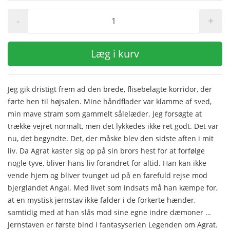
-
+
Læg i kurv
Jeg gik dristigt frem ad den brede, flisebelagte korridor, der
førte hen til højsalen. Mine håndflader var klamme af sved,
min mave stram som gammelt sålelæder. Jeg forsøgte at
trække vejret normalt, men det lykkedes ikke ret godt. Det var
nu, det begyndte. Det, der måske blev den sidste aften i mit
liv. Da Agrat kaster sig op på sin brors hest for at forfølge
nogle tyve, bliver hans liv forandret for altid. Han kan ikke
vende hjem og bliver tvunget ud på en farefuld rejse mod
bjerglandet Angal. Med livet som indsats må han kæmpe for,
at en mystisk jernstav ikke falder i de forkerte hænder,
samtidig med at han slås mod sine egne indre dæmoner …
Jernstaven er første bind i fantasyserien Legenden om Agrat.