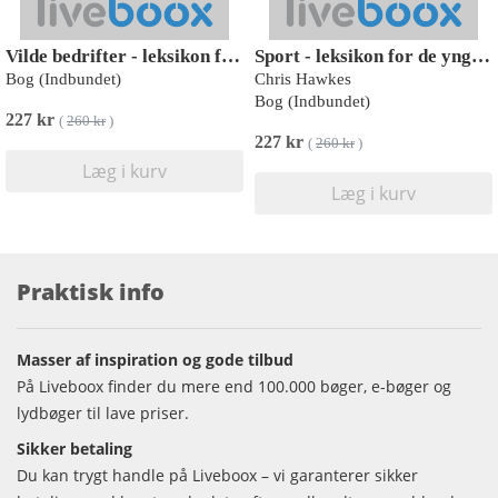
Vilde bedrifter - leksikon for de yngste
Sport - leksikon for de yngste
Bog (Indbundet)
Chris Hawkes
Bog (Indbundet)
227 kr
(
260 kr
)
227 kr
(
260 kr
)
Læg i kurv
Læg i kurv
Praktisk info
Masser af inspiration og gode tilbud
På Liveboox finder du mere end 100.000 bøger, e-bøger og
lydbøger til lave priser.
Sikker betaling
Du kan trygt handle på Liveboox – vi garanterer sikker