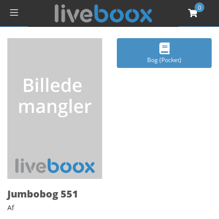
0
Bog (Pocket)
Jumbobog 551
Af