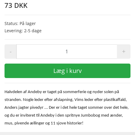
73 DKK
Status: På lager
Levering: 2-5 dage
-
+
Læg i kurv
Halvdelen af Andeby er taget på sommerferie og nyder solen på
stranden. Nogle leder efter afslapning, Vims leder efter plastikaffald,
Anders jagter pivedyr ... Der er i det hele taget sommer over det hele,
og du er inviteret til Andeby i den spritnye Jumbobog med ænder,
mus, pivende ællinger og 11 sjove historier!