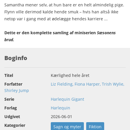
Samantha mener selv, at hun bare er en helt almindelig pige.
Flynn ville derimod kalde hende smuk – hvis han altså ikke
netop var i gang med at ødelægge hendes karriere ...
Dette er den komplette samling af miniserien
Sæsonens
brud.
Boginfo
Titel
Kærlighed hele året
Forfatter
Liz Fielding, Fiona Harper, Trish Wylie,
Shirley Jump
Serie
Harlequin Gigant
Forlag
Harlequin
Udgivet
2026-06-01
Kategorier
Sagn og myter
Fiktion