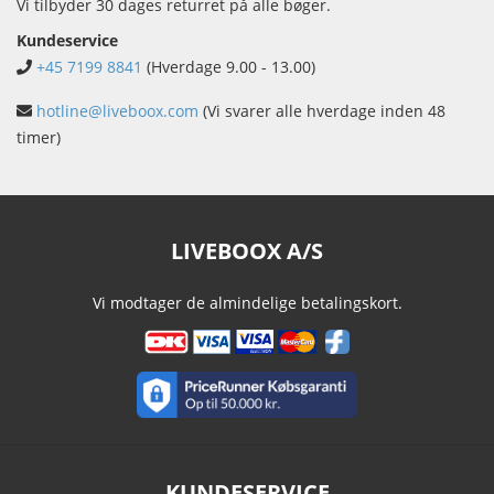
Vi tilbyder 30 dages returret på alle bøger.
Kundeservice
+45 7199 8841
(Hverdage 9.00 - 13.00)
hotline@liveboox.com
(Vi svarer alle hverdage inden 48
timer)
LIVEBOOX A/S
Vi modtager de almindelige betalingskort.
KUNDESERVICE