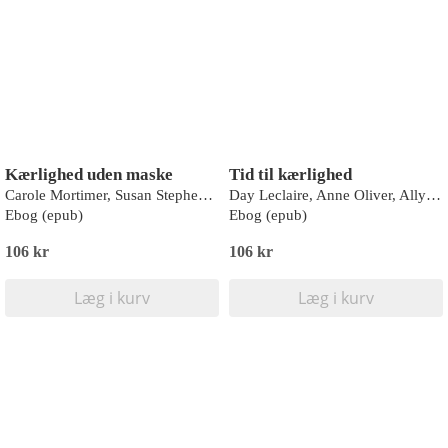
Kærlighed uden maske
Tid til kærlighed
Carole Mortimer, Susan Stephens, Maisey Yates, Louisa Heaton
Day Leclaire, Anne Oliver, Ally Blake, Maureen Child
Ebog (epub)
Ebog (epub)
106 kr
106 kr
Læg i kurv
Læg i kurv