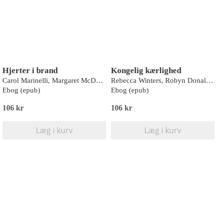
Hjerter i brand
Kongelig kærlighed
Carol Marinelli, Margaret McDonagh, Emily Forbes, Alison Roberts
Rebecca Winters, Robyn Donald, Jennifer Lewis, Maisey Yates
Ebog (epub)
Ebog (epub)
106 kr
106 kr
Læg i kurv
Læg i kurv