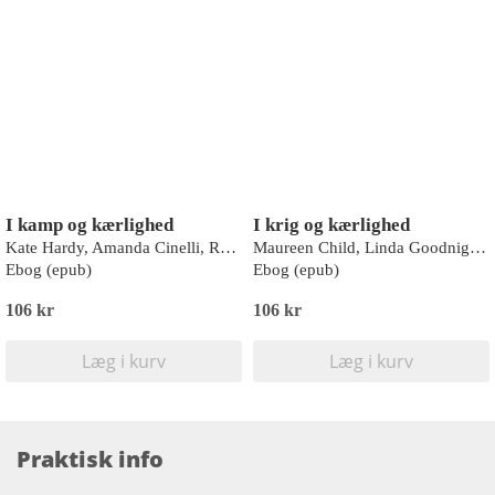
I kamp og kærlighed
I krig og kærlighed
Kate Hardy, Amanda Cinelli, Rebecca Winters, Abby Green
Maureen Child, Linda Goodnight, Lucy Gordon, Sue MacKay
Ebog (epub)
Ebog (epub)
106 kr
106 kr
Læg i kurv
Læg i kurv
Praktisk info