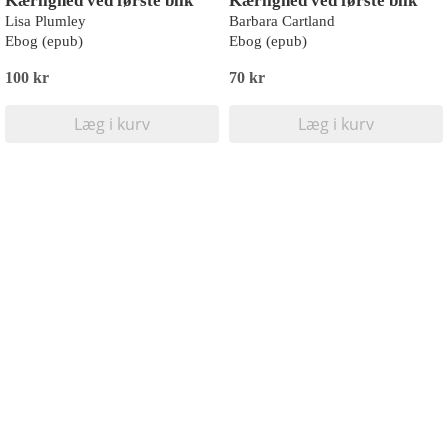
Kærlighed ved første blik
Kærlighed ved første blik
Lisa Plumley
Barbara Cartland
Ebog (epub)
Ebog (epub)
100 kr
70 kr
Læg i kurv
Læg i kurv