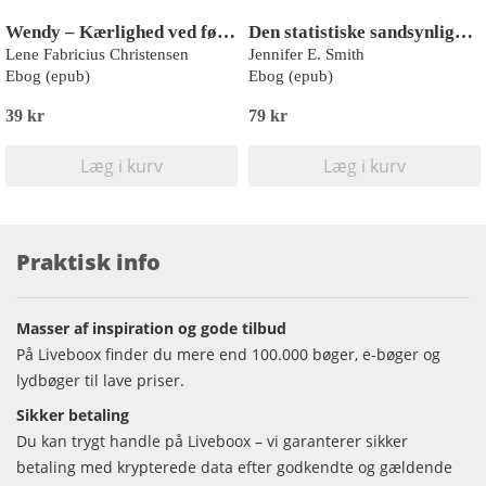
Wendy – Kærlighed ved første blik
Den statistiske sandsynlighed for kærlighed ved første blik
Lene Fabricius Christensen
Jennifer E. Smith
Ebog (epub)
Ebog (epub)
39 kr
79 kr
Læg i kurv
Læg i kurv
Praktisk info
Masser af inspiration og gode tilbud
På Liveboox finder du mere end 100.000 bøger, e-bøger og
lydbøger til lave priser.
Sikker betaling
Du kan trygt handle på Liveboox – vi garanterer sikker
betaling med krypterede data efter godkendte og gældende