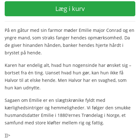
Læg i kurv
På en gåtur med sin farmor møder Emilie major Conrad og en
yngre mand, som straks fanger hendes opmærksomhed. Da
de giver hinanden hånden, banker hendes hjerte hårdt i
brystet på hende.
Karen har endelig alt, hvad hun nogensinde har ønsket sig –
bortset fra én ting. Uanset hvad hun gør, kan hun ikke få
Halvor til at elske hende. Men Halvor har en svaghed, som
hun kan udnytte.
Sagaen om Emilie er en slægtskrønike fyldt med
kærlighedsintriger og hemmeligheder. Vi følger den smukke
husmandsdatter Emilie i 1880'ernes Trøndelag i Norge, et
samfund med store kløfter mellem rig og fattig.
]]>