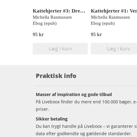
Kattehjerter #3: Drenge, drenge, drenge
Michella Rasmussen
Michella Rasmussen
Ebog (epub)
Ebog (epub)
95 kr
95 kr
Læg i kurv
Læg i kurv
Praktisk info
Masser af inspiration og gode tilbud
På Liveboox finder du mere end 100.000 bøger, e-
priser.
Sikker betaling
Du kan trygt handle på Liveboox – vi garanterer 
data efter godkendte og gældende standarder.