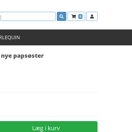
0
RLEQUIN
n nye papsøster
Læg i kurv