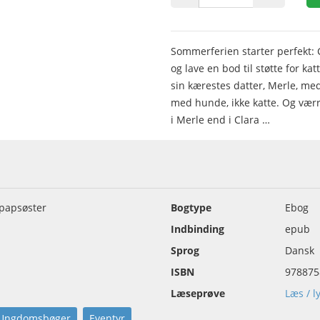
Sommerferien starter perfekt:
og lave en bod til støtte for 
sin kærestes datter, Merle, med
med hunde, ikke katte. Og værr
i Merle end i Clara …
 papsøster
Bogtype
Ebog
Indbinding
epub
Sprog
Dansk
ISBN
978875
Læseprøve
Læs / l
Ungdomsbøger
Eventyr