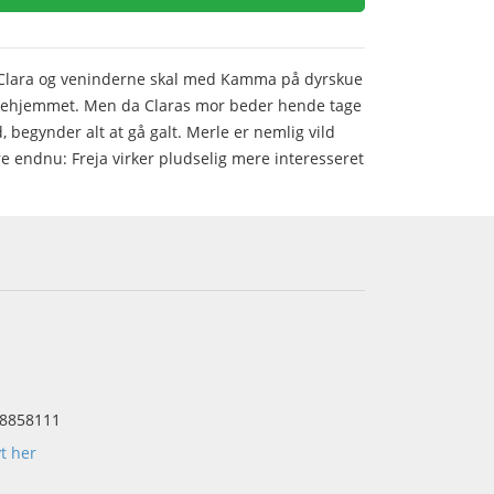
 Clara og veninderne skal med Kamma på dyrskue
kattehjemmet. Men da Claras mor beder hende tage
, begynder alt at gå galt. Merle er nemlig vild
e endnu: Freja virker pludselig mere interesseret
8858111
yt her