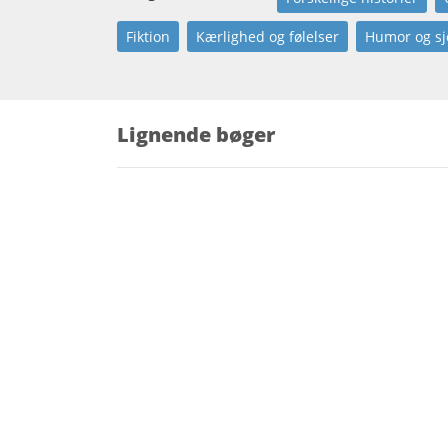
Fiktion
Kærlighed og følelser
Humor og sjo
Lignende bøger