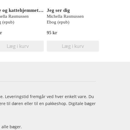
Silje og kattehjemmet #2: Dyrskuet
Jeg ser dig
ella Rasmussen
Michella Rasmussen
 (epub)
Ebog (epub)
r
95 kr
Læg i kurv
Læg i kurv
age. Leveringstid fremgår ved hver enkelt vare. Du
e til døren eller til en pakkeshop. Digitale bøger
 alle bøger.