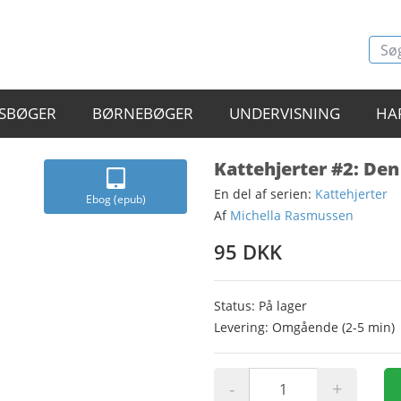
SBØGER
BØRNEBØGER
UNDERVISNING
HA
Kattehjerter #2: De
En del af serien:
Kattehjerter
Ebog (epub)
Af
Michella Rasmussen
95 DKK
Status: På lager
Levering: Omgående (2-5 min)
-
+