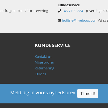
Kundeservice
ter fragten kun 29 kr. Levering
+45 7199 8841
(Hverdage 9.0
hotline@liveboox.com
(Vi sv
KUNDESERVICE
Kontakt os
Mine ordrer
Returnering
Guides
Meld dig til vores nyhedsbrev
Tilmeld!