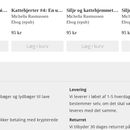
Kattehjerter #1: Venindekaos
Kattehjerter #4: En umulig opgave
Silje og kattehjemmet #1: Den nye kat
Michella Rasmussen
Michella Rasmussen
Mich
Ebog (epub)
Ebog (epub)
Ebog
95 kr
95 kr
95 k
Læg i kurv
Læg i kurv
Levering
bøger og lydbøger til lave
Vi leverer i løbet af 1-5 hverd
bestemmer selv, om det skal vær
leveres med det samme.
sikker betaling med krypterede
Returret
Vi tilbyder 30 dages returret på