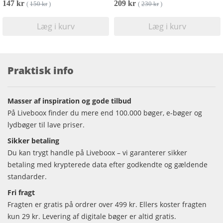
147 kr
209 kr
(
150 kr
)
(
230 kr
)
Læg i kurv
Læg i kurv
Praktisk info
Masser af inspiration og gode tilbud
På Liveboox finder du mere end 100.000 bøger, e-bøger og
lydbøger til lave priser.
Sikker betaling
Du kan trygt handle på Liveboox – vi garanterer sikker
betaling med krypterede data efter godkendte og gældende
standarder.
Fri fragt
Fragten er gratis på ordrer over 499 kr. Ellers koster fragten
kun 29 kr. Levering af digitale bøger er altid gratis.