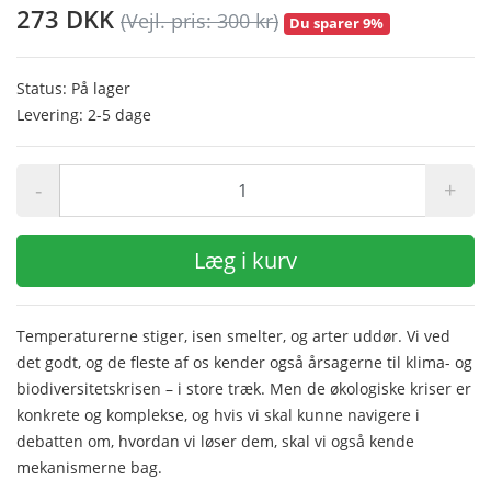
273 DKK
(Vejl. pris: 300 kr)
Du sparer 9%
Status: På lager
Levering: 2-5 dage
-
+
Læg i kurv
Temperaturerne stiger, isen smelter, og arter uddør. Vi ved
det godt, og de fleste af os kender også årsagerne til klima- og
biodiversitetskrisen – i store træk. Men de økologiske kriser er
konkrete og komplekse, og hvis vi skal kunne navigere i
debatten om, hvordan vi løser dem, skal vi også kende
mekanismerne bag.