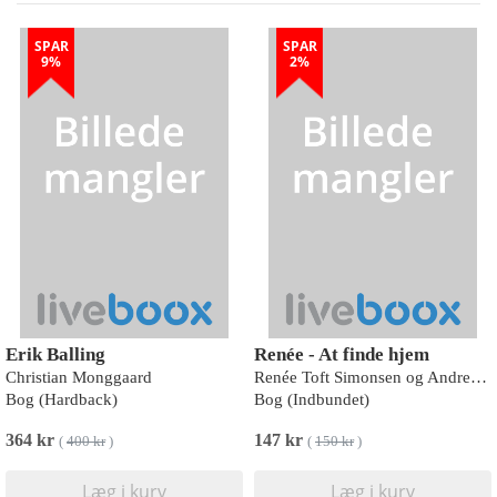
SPAR
SPAR
9%
2%
Erik Balling
Renée - At finde hjem
Christian Monggaard
Renée Toft Simonsen og Andreas Fugl Thøgersen
Bog (Hardback)
Bog (Indbundet)
364 kr
147 kr
(
400 kr
)
(
150 kr
)
Læg i kurv
Læg i kurv