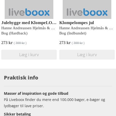
Julehygge med KlompeLOMPE
Klompelompes jul
Hanne Andreassen Hjelmås & Torunn Steinsland
Hanne Andreassen Hjelmås & Torunn Steinsland
Bog (Hardback)
Bog (Indbundet)
273 kr
273 kr
(
300 kr
)
(
300 kr
)
Læg i kurv
Læg i kurv
Praktisk info
Masser af inspiration og gode tilbud
På Liveboox finder du mere end 100.000 bøger, e-bøger og
lydbøger til lave priser.
Sikker betaling