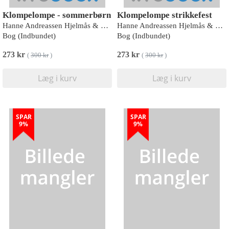
Klompelompe - sommerbørn
Klompelompe strikkefest
Hanne Andreassen Hjelmås & Torunn Steinsland
Hanne Andreassen Hjelmås & Torunn Steinsland
Bog (Indbundet)
Bog (Indbundet)
273 kr
273 kr
(
300 kr
)
(
300 kr
)
Læg i kurv
Læg i kurv
SPAR
SPAR
9%
9%