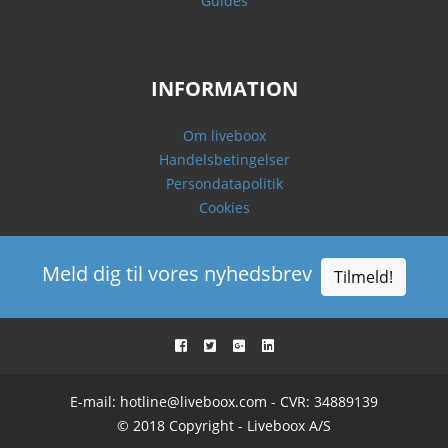
Guides
INFORMATION
Om liveboox
Handelsbetingelser
Persondatapolitik
Cookies
Meld dig til vores nyhedsbrev
Tilmeld!
E-mail:
hotline@liveboox.com
- CVR: 34889139
© 2018 Copyright - Liveboox A/S