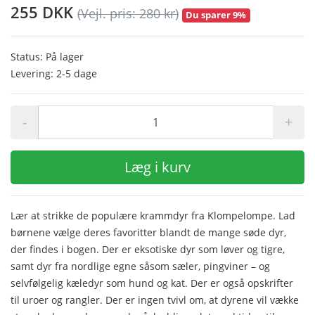
255 DKK
(Vejl. pris: 280 kr)
Du sparer 9%
Status: På lager
Levering: 2-5 dage
-
+
Læg i kurv
Lær at strikke de populære krammdyr fra Klompelompe. Lad
børnene vælge deres favoritter blandt de mange søde dyr,
der findes i bogen. Der er eksotiske dyr som løver og tigre,
samt dyr fra nordlige egne såsom sæler, pingviner – og
selvfølgelig kæledyr som hund og kat. Der er også opskrifter
til uroer og rangler. Der er ingen tvivl om, at dyrene vil vække