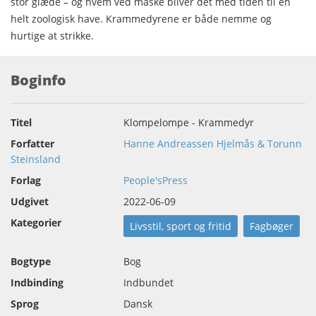
stor glæde – og hvem ved måske bliver det med tiden til en
helt zoologisk have. Krammedyrene er både nemme og
hurtige at strikke.
Boginfo
Titel
Klompelompe - Krammedyr
Forfatter
Hanne Andreassen Hjelmås & Torunn
Steinsland
Forlag
People'sPress
Udgivet
2022-06-09
Kategorier
Livsstil, sport og fritid
Fagbøger
Bogtype
Bog
Indbinding
Indbundet
Sprog
Dansk