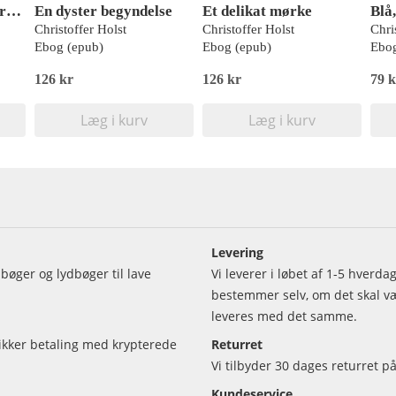
Søde, røde sommerdrømme
En dyster begyndelse
Et delikat mørke
Blå
Christoffer Holst
Christoffer Holst
Chri
Ebog (epub)
Ebog (epub)
Ebog
126 kr
126 kr
79 k
Læg i kurv
Læg i kurv
Levering
bøger og lydbøger til lave
Vi leverer i løbet af 1-5 hverd
bestemmer selv, om det skal vær
leveres med det samme.
sikker betaling med krypterede
Returret
Vi tilbyder 30 dages returret på
Kundeservice