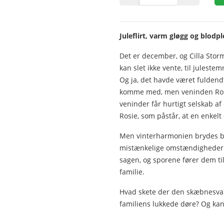
Juleflirt, varm gløgg og blodpl
Det er december, og Cilla Storm 
kan slet ikke vente, til juleste
Og ja, det havde været fuldend
komme med, men veninden Rosie 
veninder får hurtigt selskab af
Rosie, som påstår, at en enkelt 
Men vinterharmonien brydes b
mistænkelige omstændigheder. C
sagen, og sporene fører dem til
familie.
Hvad skete der den skæbnesvan
familiens lukkede døre? Og kan