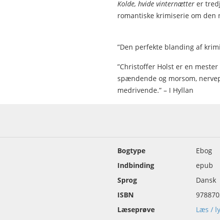
Kolde, hvide vinternætter
er tred
romantiske krimiserie om den n
”Den perfekte blanding af krimi
”Christoffer Holst er en meste
spændende og morsom, nervepi
medrivende.” – I Hyllan
Bogtype
Ebog
Indbinding
epub
Sprog
Dansk
ISBN
978870
Læseprøve
Læs / l