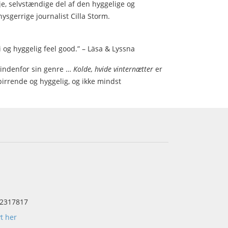
je, selvstændige del af den hyggelige og
ysgerrige journalist Cilla Storm.
 og hyggelig feel good.” – Läsa & Lyssna
r indenfor sin genre …
Kolde, hvide vinternætter
er
rrende og hyggelig, og ikke mindst
2317817
yt her