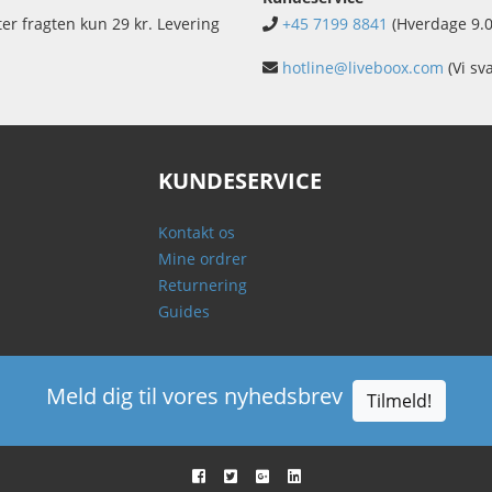
ter fragten kun 29 kr. Levering
+45 7199 8841
(Hverdage 9.0
hotline@liveboox.com
(Vi sv
KUNDESERVICE
Kontakt os
Mine ordrer
Returnering
Guides
Meld dig til vores nyhedsbrev
Tilmeld!