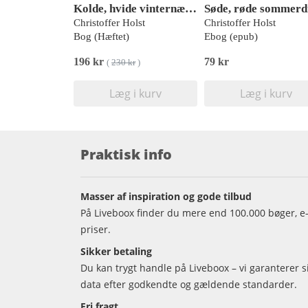
Kolde, hvide vinternætter
Christoffer Holst
Christoffer Holst
Bog (Hæftet)
Ebog (epub)
196 kr
79 kr
(
230 kr
)
Læg i kurv
Læg i kurv
Praktisk info
Masser af inspiration og gode tilbud
På Liveboox finder du mere end 100.000 bøger, e-
priser.
Sikker betaling
Du kan trygt handle på Liveboox – vi garanterer 
data efter godkendte og gældende standarder.
Fri fragt