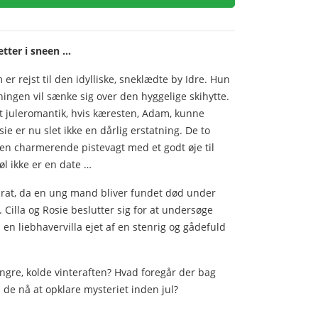
etter i sneen …
er rejst til den idylliske, sneklædte by Idre. Hun
mningen vil sænke sig over den hyggelige skihytte.
t juleromantik, hvis kæresten, Adam, kunne
er nu slet ikke en dårlig erstatning. De to
 en charmerende pistevagt med et godt øje til
øl ikke er en date …
rat, da en ung mand bliver fundet død under
illa og Rosie beslutter sig for at undersøge
 en liebhavervilla ejet af en stenrig og gådefuld
gre, kolde vinteraften? Hvad foregår der bag
 de nå at opklare mysteriet inden jul?