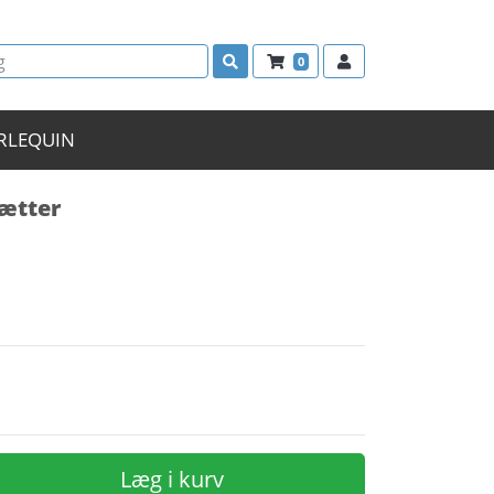
0
RLEQUIN
nætter
Læg i kurv