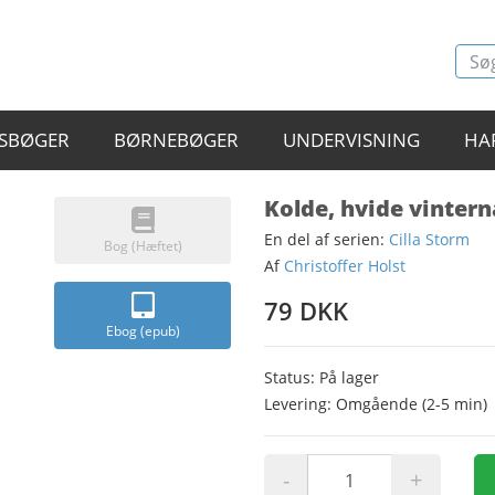
SBØGER
BØRNEBØGER
UNDERVISNING
HA
Kolde, hvide vinter
En del af serien:
Cilla Storm
Bog (Hæftet)
Af
Christoffer Holst
79 DKK
Ebog (epub)
Status: På lager
Levering: Omgående (2-5 min)
-
+