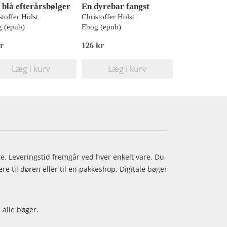
, blå efterårsbølger
En dyrebar fangst
stoffer Holst
Christoffer Holst
 (epub)
Ebog (epub)
r
126 kr
Læg i kurv
Læg i kurv
age. Leveringstid fremgår ved hver enkelt vare. Du
e til døren eller til en pakkeshop. Digitale bøger
 alle bøger.