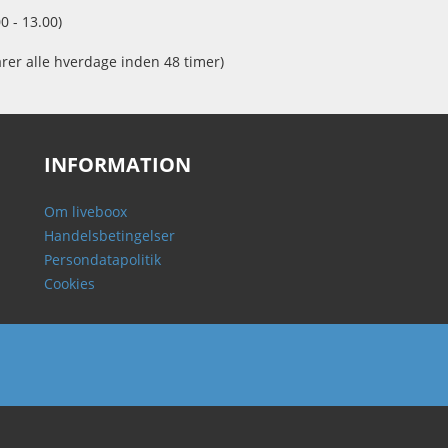
0 - 13.00)
arer alle hverdage inden 48 timer)
INFORMATION
Om liveboox
Handelsbetingelser
Persondatapolitik
Cookies