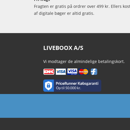
Fragten er gratis på ordrer over 499 kr. Ellers kos
af digitale bøger er altid gratis.
LIVEBOOX A/S
Vi modtager de almindelige betalingskort.