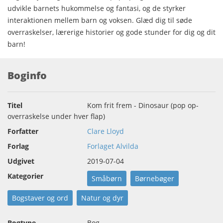
udvikle barnets hukommelse og fantasi, og de styrker
interaktionen mellem barn og voksen. Glæd dig til søde
overraskelser, lærerige historier og gode stunder for dig og dit
barn!
Boginfo
Titel
Kom frit frem - Dinosaur (pop op-
overraskelse under hver flap)
Forfatter
Clare Lloyd
Forlag
Forlaget Alvilda
Udgivet
2019-07-04
Kategorier
Småbørn
Børnebøger
Bogstaver og ord
Natur og dyr
Bogtype
Bog