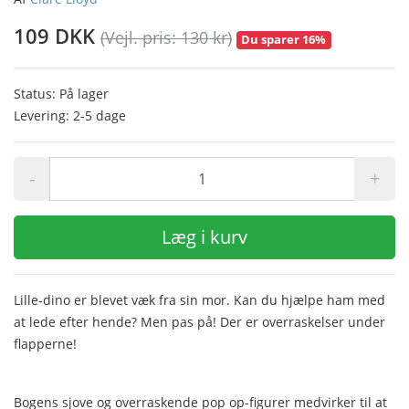
109 DKK
(Vejl. pris: 130 kr)
Du sparer 16%
Status: På lager
Levering: 2-5 dage
-
+
Læg i kurv
Lille-dino er blevet væk fra sin mor. Kan du hjælpe ham med
at lede efter hende? Men pas på! Der er overraskelser under
flapperne!
Bogens sjove og overraskende pop op-figurer medvirker til at