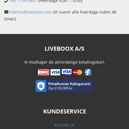
+45 7199 8841
(Hverdage 9.00 - 13.00)
hotline@liveboox.com
(Vi svarer alle hverdage inden 48
timer)
LIVEBOOX A/S
Vi modtager de almindelige betalingskort.
KUNDESERVICE
Kontakt os