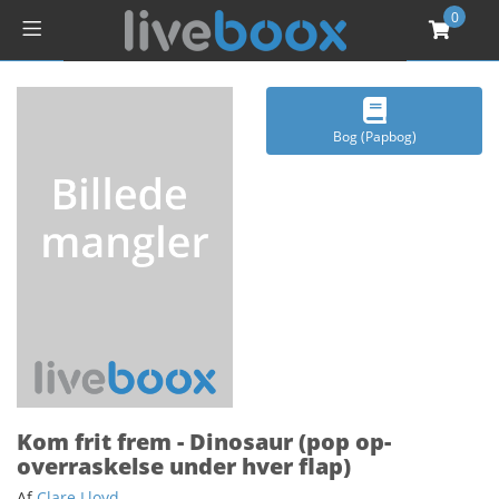
0
Bog (Papbog)
Kom frit frem - Dinosaur (pop op-
overraskelse under hver flap)
Af
Clare Lloyd