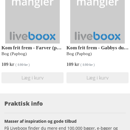
Kom frit frem - Farver (pop op-overraskelse under hver flap)
Kom frit frem - Gabbys dukkehus (pop op-overraskelse under hver flap)
Bog (Papbog)
Bog (Papbog)
109 kr
109 kr
(
130 kr
)
(
130 kr
)
Læg i kurv
Læg i kurv
Praktisk info
Masser af inspiration og gode tilbud
På Liveboox finder du mere end 100.000 bøger, e-bøger og