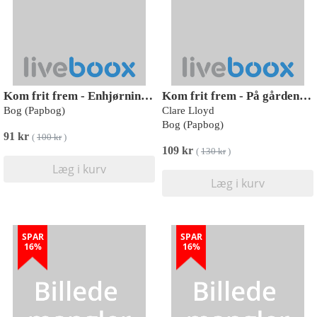
Kom frit frem - Enhjørning (pop op-overraskelse under hver flap)
Kom frit frem - På gården (pop op-overraskelse under hver flap)
Bog (Papbog)
Clare Lloyd
Bog (Papbog)
91 kr
(
100 kr
)
109 kr
(
130 kr
)
Læg i kurv
Læg i kurv
SPAR
SPAR
16%
16%