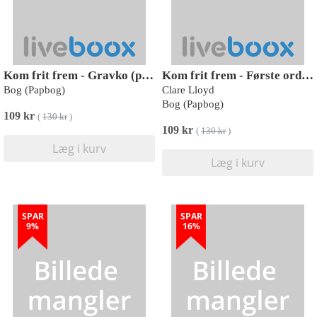
Kom frit frem - Gravko (pop op-overraskelse under hver flap)
Kom frit frem - Første ord (pop op-overraskelse under hver flap)
Bog (Papbog)
Clare Lloyd
Bog (Papbog)
109 kr
(
130 kr
)
109 kr
(
130 kr
)
Læg i kurv
Læg i kurv
SPAR
SPAR
9%
16%