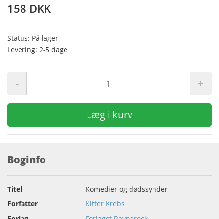
158 DKK
Status: På lager
Levering: 2-5 dage
-
+
Læg i kurv
Boginfo
Titel
Komedier og dødssynder
Forfatter
Kitter Krebs
Forlag
Forlaget Ravnerock