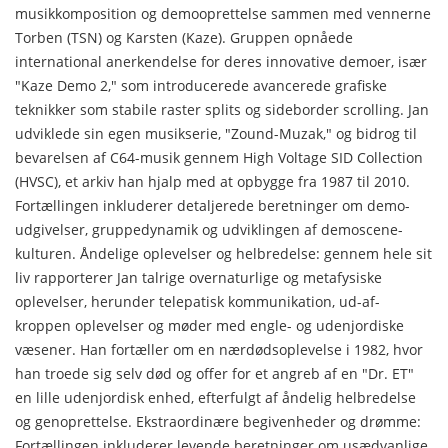
musikkomposition og demooprettelse sammen med vennerne
Torben (TSN) og Karsten (Kaze). Gruppen opnåede
international anerkendelse for deres innovative demoer, især
"Kaze Demo 2," som introducerede avancerede grafiske
teknikker som stabile raster splits og sideborder scrolling. Jan
udviklede sin egen musikserie, "Zound-Muzak," og bidrog til
bevarelsen af C64-musik gennem High Voltage SID Collection
(HVSC), et arkiv han hjalp med at opbygge fra 1987 til 2010.
Fortællingen inkluderer detaljerede beretninger om demo-
udgivelser, gruppedynamik og udviklingen af demoscene-
kulturen. Åndelige oplevelser og helbredelse: gennem hele sit
liv rapporterer Jan talrige overnaturlige og metafysiske
oplevelser, herunder telepatisk kommunikation, ud-af-
kroppen oplevelser og møder med engle- og udenjordiske
væsener. Han fortæller om en nærdødsoplevelse i 1982, hvor
han troede sig selv død og offer for et angreb af en "Dr. ET"
en lille udenjordisk enhed, efterfulgt af åndelig helbredelse
og genoprettelse. Ekstraordinære begivenheder og drømme:
Fortællingen inkluderer levende beretninger om usædvanlige