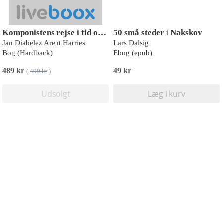
Komponistens rejse i tid og rum
50 små steder i Nakskov
Jan Diabelez Arent Harries
Lars Dalsig
Bog (Hardback)
Ebog (epub)
489 kr
49 kr
(
499 kr
)
Udsolgt
Læg i kurv