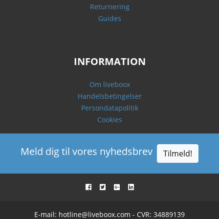
Returnering
Guides
INFORMATION
Om liveboox
Handelsbetingelser
Persondatapolitik
Cookies
Meld dig til vores nyhedsbrev
Tilmeld!
E-mail:
hotline@liveboox.com
- CVR: 34889139