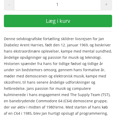
-
+
Læg i kurv
Denne selvbiografiske fortælling skildrer livsrejsen for Jan
Diabelez Arent Harries, født den 12. januar 1969, og beskriver
hans ekstraordinære oplevelser, kampe med mental sundhed,
åndelige opvågninger og passion for musik og teknologi.
Historien spænder fra hans for tidlige fødsel og tidlige år
under sin bedstemors omsorg, gennem hans formative år,
møder med demoscenen og elektronisk musik, kampe med
skizofreni, til hans senere åndelige udforskninger og
helbredelse. Jans passion for musik og computere
kulminerede i hans engagement med The Supply Team (TST),
en banebrydende Commodore 64 (C64) demoscene gruppe,
der var aktiv i midten af 1980'erne. Med starten af hans køb
af en C64 i 1985, blev Jan hurtigt opslugt af programmering,