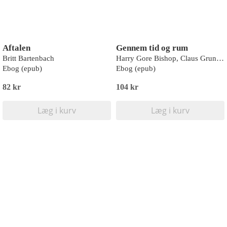
Aftalen
Gennem tid og rum
Britt Bartenbach
Harry Gore Bishop, Claus Grunert, Otto Stiegel, Hans Dominik, Anton Tjekhov, Maurice Renard, Grant Allen, Edward Page Mitchell, Kurd Laßwitz, Edward Everett Hale
Ebog (epub)
Ebog (epub)
82 kr
104 kr
Læg i kurv
Læg i kurv