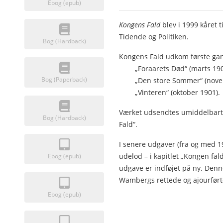
Ebog (epub)
Kongens Fald
blev i 1999 kåret 
Tidende og Politiken.
Bog (Hardback)
Kongens Fald udkom første gang
„Foraarets Død“ (marts 190
Bog (Paperback)
„Den store Sommer“ (novem
„Vinteren“ (oktober 1901).
Værket udsendtes umiddelbart 
Bog (Hardback)
Fald“.
I senere udgaver (fra og med 19
udelod – i kapitlet „Kongen fal
Ebog (epub)
udgave er indføjet på ny. Denn
Wambergs rettede og ajourført
Ebog (epub)