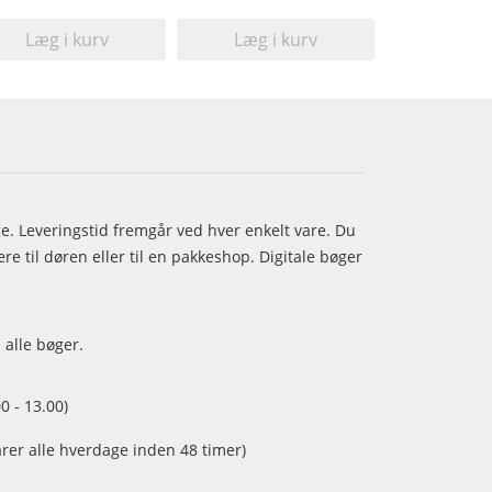
Læg i kurv
Læg i kurv
age. Leveringstid fremgår ved hver enkelt vare. Du
e til døren eller til en pakkeshop. Digitale bøger
 alle bøger.
0 - 13.00)
arer alle hverdage inden 48 timer)