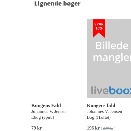
Lignende bøger
SPAR
15%
Kongens Fald
Kongens fald
Johannes V. Jensen
Johannes V. Jensen
Ebog (epub)
Bog (Hæftet)
79 kr
196 kr
(
230 kr
)