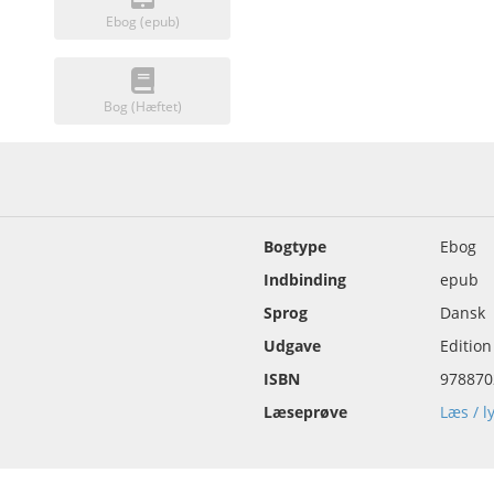
Ebog (epub)
Bog (Hæftet)
Bogtype
Ebog
Indbinding
epub
Sprog
Dansk
Udgave
Edition
ISBN
978870
Læseprøve
Læs / l