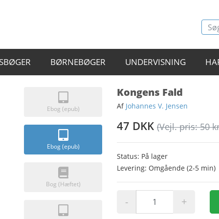
SBØGER
BØRNEBØGER
UNDERVISNING
HA
Kongens Fald
Af
Johannes V. Jensen
Ebog (epub)
47 DKK
(Vejl. pris: 50 kr
Ebog (epub)
Status: På lager
Levering: Omgående (2-5 min)
Bog (Hæftet)
-
+