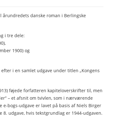
til årundredets danske roman i Berlingske
 i tre dele:
0),
ber 1900) og
efter i en samlet udgave under titlen „Kongens
13) føjede forfatteren kapiteloverskrifter til, men
der“ – et afsnit om tvivlen, som i nærværende
e e-bogs-udgave er lavet på basis af Niels Birger
e 8. udgave, hvis tekstgrundlag er 1944-udgaven.