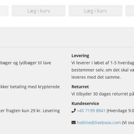
Læg i kurv
Læg i kurv
Levering
bøger og lydbøger til lave
Vi leverer i løbet af 1-5 hverd
bestemmer selv, om det skal vær
leveres med det samme.
sikker betaling med krypterede
Returret
Vi tilbyder 30 dages returret på
Kundeservice
ter fragten kun 29 kr. Levering
+45 7199 8841
(Hverdage 9.0
hotline@liveboox.com
(Vi sv