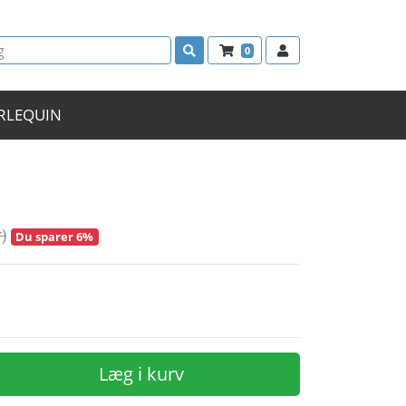
0
RLEQUIN
)
Du sparer 6%
Læg i kurv