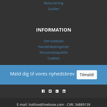
Returnering
Guides
INFORMATION
Om liveboox
Handelsbetingelser
Persondatapolitik
Cookies
Meld dig til vores nyhedsbrev
Tilmeld!
E-mail:
hotline@liveboox.com
- CVR: 34889139