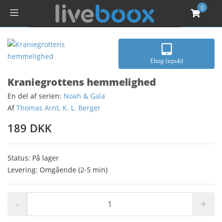
0
Ebog (epub)
Kraniegrottens hemmelighed
En del af serien:
Noah & Gala
Af
Thomas Arnt, K. L. Berger
189 DKK
Status: På lager
Levering: Omgående (2-5 min)
-
+