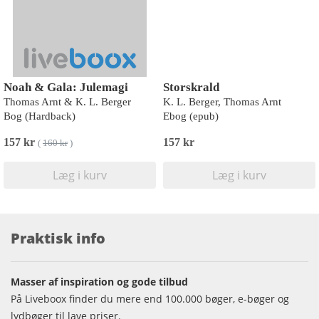
Noah & Gala: Julemagi
Storskrald
Thomas Arnt & K. L. Berger
K. L. Berger, Thomas Arnt
Bog (Hardback)
Ebog (epub)
157 kr
157 kr
(
160 kr
)
Læg i kurv
Læg i kurv
Praktisk info
Masser af inspiration og gode tilbud
På Liveboox finder du mere end 100.000 bøger, e-bøger og
lydbøger til lave priser.