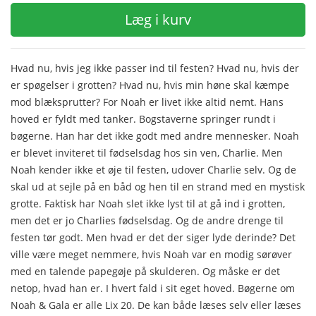
Læg i kurv
Hvad nu, hvis jeg ikke passer ind til festen? Hvad nu, hvis der
er spøgelser i grotten? Hvad nu, hvis min høne skal kæmpe
mod blæksprutter? For Noah er livet ikke altid nemt. Hans
hoved er fyldt med tanker. Bogstaverne springer rundt i
bøgerne. Han har det ikke godt med andre mennesker. Noah
er blevet inviteret til fødselsdag hos sin ven, Charlie. Men
Noah kender ikke et øje til festen, udover Charlie selv. Og de
skal ud at sejle på en båd og hen til en strand med en mystisk
grotte. Faktisk har Noah slet ikke lyst til at gå ind i grotten,
men det er jo Charlies fødselsdag. Og de andre drenge til
festen tør godt. Men hvad er det der siger lyde derinde? Det
ville være meget nemmere, hvis Noah var en modig sørøver
med en talende papegøje på skulderen. Og måske er det
netop, hvad han er. I hvert fald i sit eget hoved. Bøgerne om
Noah & Gala er alle Lix 20. De kan både læses selv eller læses