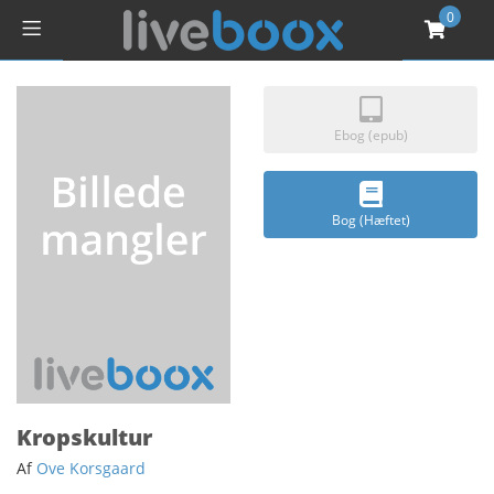
0
Ebog (epub)
Bog (Hæftet)
Kropskultur
Af
Ove Korsgaard