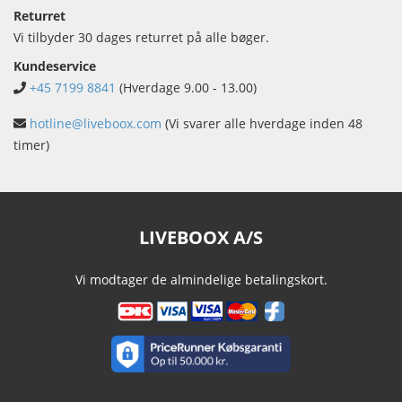
Returret
Vi tilbyder 30 dages returret på alle bøger.
Kundeservice
+45 7199 8841
(Hverdage 9.00 - 13.00)
hotline@liveboox.com
(Vi svarer alle hverdage inden 48
timer)
LIVEBOOX A/S
Vi modtager de almindelige betalingskort.