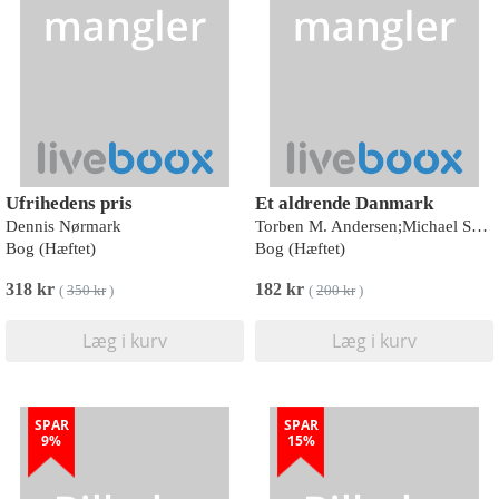
Ufrihedens pris
Et aldrende Danmark
Dennis Nørmark
Torben M. Andersen;Michael Svarrer;Tine Rostgaard;Jan Rose Skaksen
Bog (Hæftet)
Bog (Hæftet)
318 kr
182 kr
(
350 kr
)
(
200 kr
)
Læg i kurv
Læg i kurv
SPAR
SPAR
9%
15%