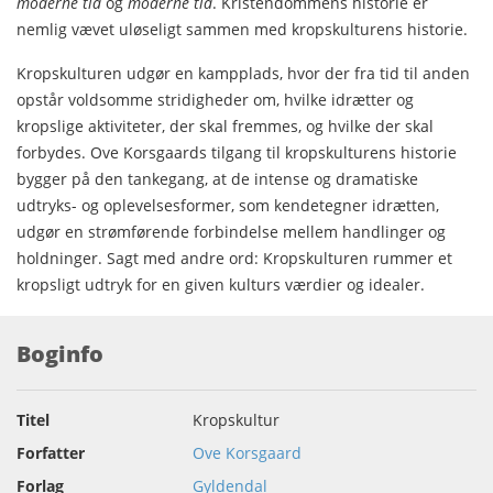
moderne tid
og
moderne tid
. Kristendommens historie er
nemlig vævet uløseligt sammen med kropskulturens historie.
Kropskulturen udgør en kampplads, hvor der fra tid til anden
opstår voldsomme stridigheder om, hvilke idrætter og
kropslige aktiviteter, der skal fremmes, og hvilke der skal
forbydes. Ove Korsgaards tilgang til kropskulturens historie
bygger på den tankegang, at de intense og dramatiske
udtryks- og oplevelsesformer, som kendetegner idrætten,
udgør en strømførende forbindelse mellem handlinger og
holdninger. Sagt med andre ord: Kropskulturen rummer et
kropsligt udtryk for en given kulturs værdier og idealer.
Boginfo
Titel
Kropskultur
Forfatter
Ove Korsgaard
Forlag
Gyldendal