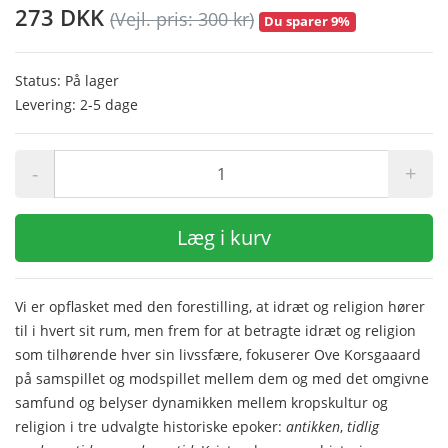
273 DKK
(Vejl. pris: 300 kr)
Du sparer 9%
Status: På lager
Levering: 2-5 dage
-
+
Læg i kurv
Vi er opflasket med den forestilling, at idræt og religion hører
til i hvert sit rum, men frem for at betragte idræt og religion
som tilhørende hver sin livssfære, fokuserer Ove Korsgaaard
på samspillet og modspillet mellem dem og med det omgivne
samfund og belyser dynamikken mellem kropskultur og
religion i tre udvalgte historiske epoker:
antikken
,
tidlig