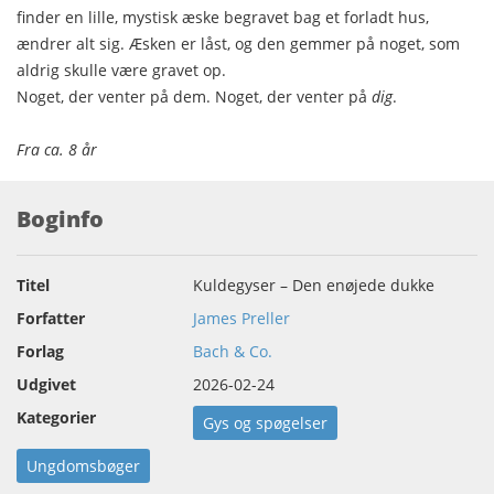
finder en lille, mystisk æske begravet bag et forladt hus,
ændrer alt sig. Æsken er låst, og den gemmer på noget, som
aldrig skulle være gravet op.
Noget, der venter på dem. Noget, der venter på
dig
.
Fra ca. 8 år
Boginfo
Titel
Kuldegyser – Den enøjede dukke
Forfatter
James Preller
Forlag
Bach & Co.
Udgivet
2026-02-24
Kategorier
Gys og spøgelser
Ungdomsbøger