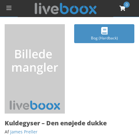
0
Bog (Hardback)
Kuldegyser – Den enøjede dukke
Af
James Preller