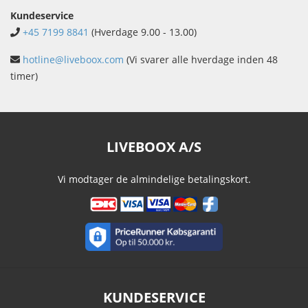
Kundeservice
+45 7199 8841
(Hverdage 9.00 - 13.00)
hotline@liveboox.com
(Vi svarer alle hverdage inden 48
timer)
LIVEBOOX A/S
Vi modtager de almindelige betalingskort.
KUNDESERVICE