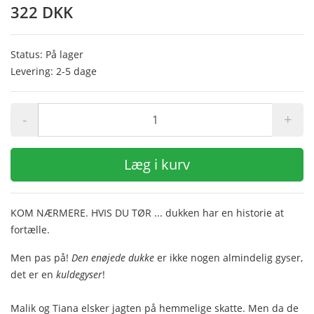
322 DKK
Status: På lager
Levering: 2-5 dage
-
+
Læg i kurv
KOM NÆRMERE. HVIS DU TØR ... dukken har en historie at
fortælle.
Men pas på!
Den enøjede dukke
er ikke nogen almindelig gyser,
det er en
kuldegyser
!
Malik og Tiana elsker jagten på hemmelige skatte. Men da de