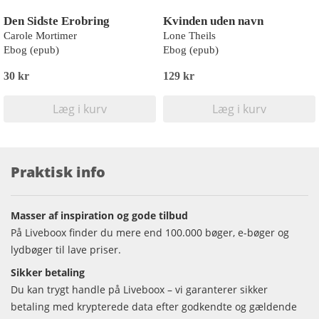
Den Sidste Erobring
Kvinden uden navn
Carole Mortimer
Lone Theils
Ebog (epub)
Ebog (epub)
30 kr
129 kr
Læg i kurv
Læg i kurv
Praktisk info
Masser af inspiration og gode tilbud
På Liveboox finder du mere end 100.000 bøger, e-bøger og
lydbøger til lave priser.
Sikker betaling
Du kan trygt handle på Liveboox – vi garanterer sikker
betaling med krypterede data efter godkendte og gældende