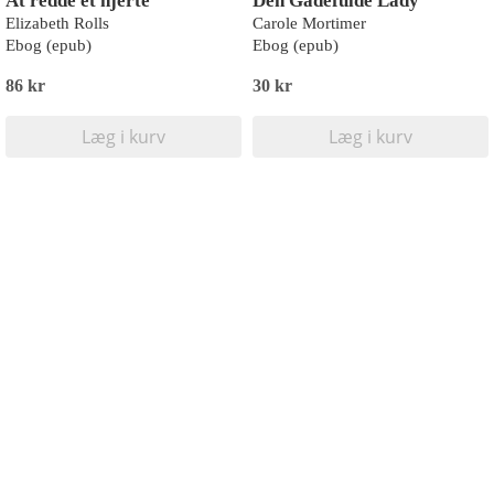
At redde et hjerte
Den Gådefulde Lady
Elizabeth Rolls
Carole Mortimer
Ebog (epub)
Ebog (epub)
86 kr
30 kr
Læg i kurv
Læg i kurv