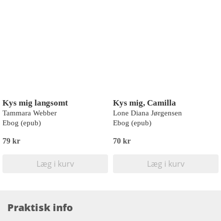
Kys mig langsomt
Kys mig, Camilla
Tammara Webber
Lone Diana Jørgensen
Ebog (epub)
Ebog (epub)
79 kr
70 kr
Læg i kurv
Læg i kurv
Praktisk info