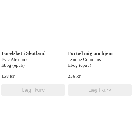
Forelsket i Skotland
Fortæl mig om hjem
Evie Alexander
Jeanine Cummins
Ebog (epub)
Ebog (epub)
158 kr
236 kr
Læg i kurv
Læg i kurv