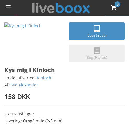
0
Ebog (epub)
Bog (Hæftet)
Kys mig i Kinloch
En del af serien:
Kinloch
Af
Evie Alexander
158 DKK
Status: På lager
Levering: Omgående (2-5 min)