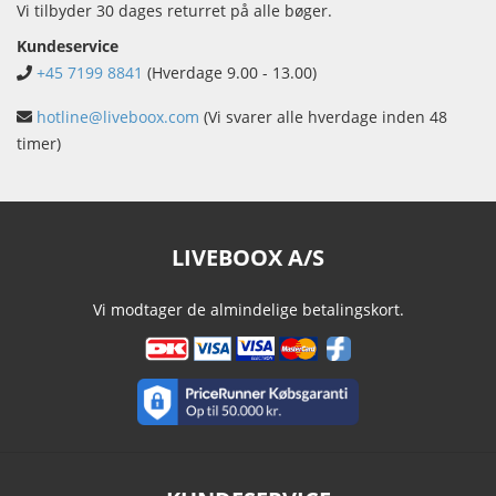
Vi tilbyder 30 dages returret på alle bøger.
Kundeservice
+45 7199 8841
(Hverdage 9.00 - 13.00)
hotline@liveboox.com
(Vi svarer alle hverdage inden 48
timer)
LIVEBOOX A/S
Vi modtager de almindelige betalingskort.