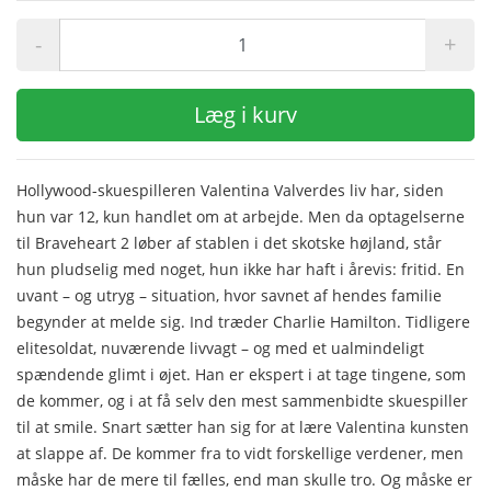
-
+
Læg i kurv
Hollywood-skuespilleren Valentina Valverdes liv har, siden
hun var 12, kun handlet om at arbejde. Men da optagelserne
til Braveheart 2 løber af stablen i det skotske højland, står
hun pludselig med noget, hun ikke har haft i årevis: fritid. En
uvant – og utryg – situation, hvor savnet af hendes familie
begynder at melde sig. Ind træder Charlie Hamilton. Tidligere
elitesoldat, nuværende livvagt – og med et ualmindeligt
spændende glimt i øjet. Han er ekspert i at tage tingene, som
de kommer, og i at få selv den mest sammenbidte skuespiller
til at smile. Snart sætter han sig for at lære Valentina kunsten
at slappe af. De kommer fra to vidt forskellige verdener, men
måske har de mere til fælles, end man skulle tro. Og måske er