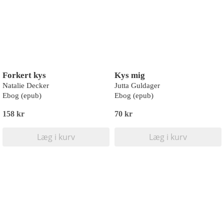
Forkert kys
Kys mig
Natalie Decker
Jutta Guldager
Ebog (epub)
Ebog (epub)
158 kr
70 kr
Læg i kurv
Læg i kurv