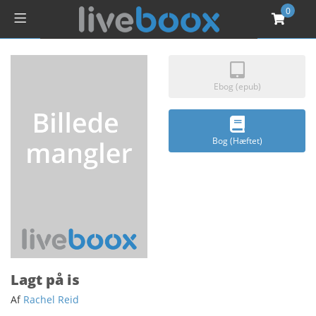
0
Ebog (epub)
Bog (Hæftet)
Lagt på is
Af
Rachel Reid