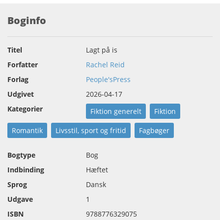
Boginfo
Titel
Lagt på is
Forfatter
Rachel Reid
Forlag
People'sPress
Udgivet
2026-04-17
Kategorier
Fiktion generelt
Fiktion
Romantik
Livsstil, sport og fritid
Fagbøger
Bogtype
Bog
Indbinding
Hæftet
Sprog
Dansk
Udgave
1
ISBN
9788776329075