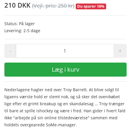
210 DKK
(Vejl. pris: 250 kr)
Du sparer 16%
Status: På lager
Levering: 2-5 dage
-
+
Læg i kurv
Nederlagene hagler ned over Troy Barrett. At blive solgt til
ligaens værste hold er slemt nok, og så sker det ovenikøbet
lige efter et grimt breakup og en skandalesag … Troy trænger
til bare at spille ishockey og være i fred. Han gider i hvert fald
ikke "arbejde på sin online tilstedeværelse" sammen med
holdets overgearede SoMe-manager.