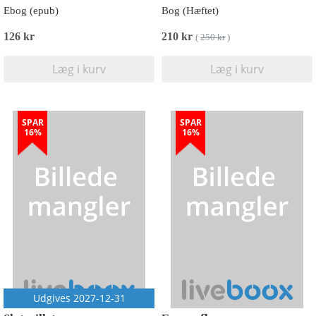
Ebog (epub)
Bog (Hæftet)
126 kr
210 kr
(
250 kr
)
Læg i kurv
Læg i kurv
SPAR
SPAR
16%
16%
Udgives 2027-12-31