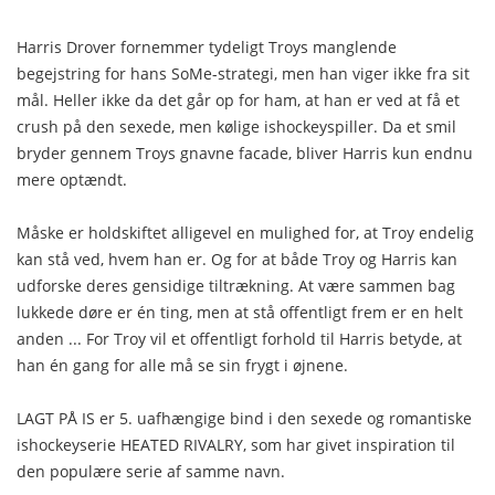
Harris Drover fornemmer tydeligt Troys manglende
begejstring for hans SoMe-strategi, men han viger ikke fra sit
mål. Heller ikke da det går op for ham, at han er ved at få et
crush på den sexede, men kølige ishockeyspiller. Da et smil
bryder gennem Troys gnavne facade, bliver Harris kun endnu
mere optændt.
Måske er holdskiftet alligevel en mulighed for, at Troy endelig
kan stå ved, hvem han er. Og for at både Troy og Harris kan
udforske deres gensidige tiltrækning. At være sammen bag
lukkede døre er én ting, men at stå offentligt frem er en helt
anden ... For Troy vil et offentligt forhold til Harris betyde, at
han én gang for alle må se sin frygt i øjnene.
LAGT PÅ IS er 5. uafhængige bind i den sexede og romantiske
ishockeyserie HEATED RIVALRY, som har givet inspiration til
den populære serie af samme navn.