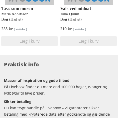
Tavs som muren
Vals ved midnat
Maria Adolfsson
Julia Quinn
Bog (Hæftet)
Bog (Hæftet)
235 kr
210 kr
(
280 kr
)
(
250 kr
)
Læg i kurv
Læg i kurv
Praktisk info
Masser af inspiration og gode tilbud
På Liveboox finder du mere end 100.000 bøger, e-bøger og
lydbøger til lave priser.
Sikker betaling
Du kan trygt handle på Liveboox – vi garanterer sikker
betaling med krypterede data efter godkendte og gældende