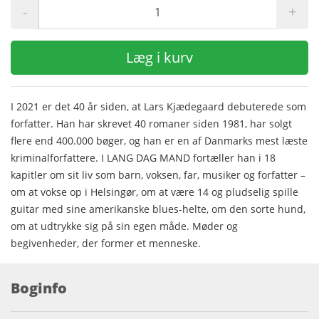
-
+
Læg i kurv
I 2021 er det 40 år siden, at Lars Kjædegaard debuterede som
forfatter. Han har skrevet 40 romaner siden 1981, har solgt
flere end 400.000 bøger, og han er en af Danmarks mest læste
kriminalforfattere. I LANG DAG MAND fortæller han i 18
kapitler om sit liv som barn, voksen, far, musiker og forfatter –
om at vokse op i Helsingør, om at være 14 og pludselig spille
guitar med sine amerikanske blues-helte, om den sorte hund,
om at udtrykke sig på sin egen måde. Møder og
begivenheder, der former et menneske.
Boginfo