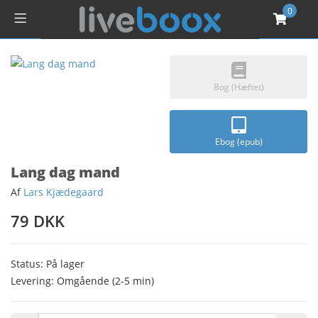
0
Bog (Hæftet)
Ebog (epub)
Lang dag mand
Af
Lars Kjædegaard
79 DKK
Status: På lager
Levering: Omgående (2-5 min)