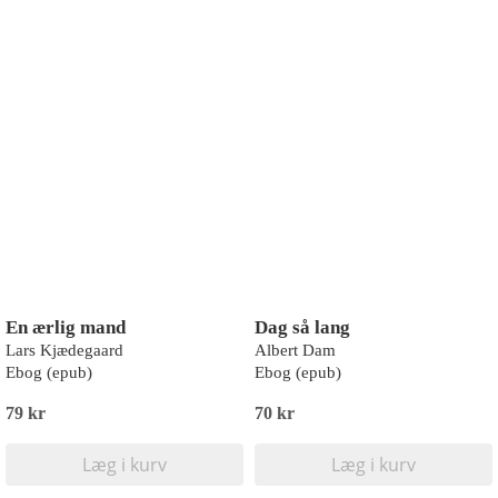
En ærlig mand
Dag så lang
Lars Kjædegaard
Albert Dam
Ebog (epub)
Ebog (epub)
79 kr
70 kr
Læg i kurv
Læg i kurv