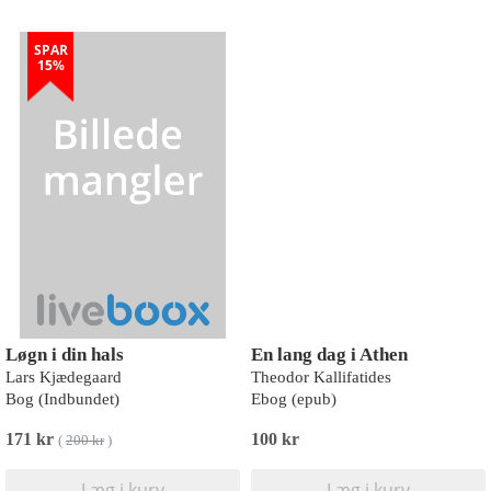
SPAR
15%
Løgn i din hals
En lang dag i Athen
Lars Kjædegaard
Theodor Kallifatides
Bog (Indbundet)
Ebog (epub)
171 kr
100 kr
(
200 kr
)
Læg i kurv
Læg i kurv