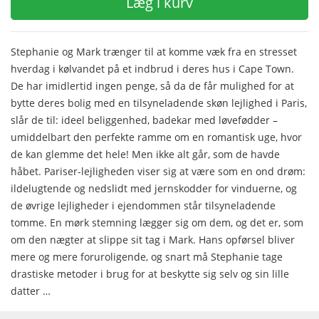
Læg i kurv
Stephanie og Mark trænger til at komme væk fra en stresset
hverdag i kølvandet på et indbrud i deres hus i Cape Town.
De har imidlertid ingen penge, så da de får mulighed for at
bytte deres bolig med en tilsyneladende skøn lejlighed i Paris,
slår de til: ideel beliggenhed, badekar med løvefødder –
umiddelbart den perfekte ramme om en romantisk uge, hvor
de kan glemme det hele! Men ikke alt går, som de havde
håbet. Pariser-lejligheden viser sig at være som en ond drøm:
ildelugtende og nedslidt med jernskodder for vinduerne, og
de øvrige lejligheder i ejendommen står tilsyneladende
tomme. En mørk stemning lægger sig om dem, og det er, som
om den nægter at slippe sit tag i Mark. Hans opførsel bliver
mere og mere foruroligende, og snart må Stephanie tage
drastiske metoder i brug for at beskytte sig selv og sin lille
datter …