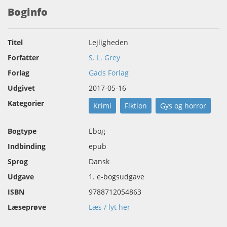
Boginfo
Titel
Lejligheden
Forfatter
S. L. Grey
Forlag
Gads Forlag
Udgivet
2017-05-16
Kategorier
Krimi
Fiktion
Gys og horror
Bogtype
Ebog
Indbinding
epub
Sprog
Dansk
Udgave
1. e-bogsudgave
ISBN
9788712054863
Læseprøve
Læs / lyt her