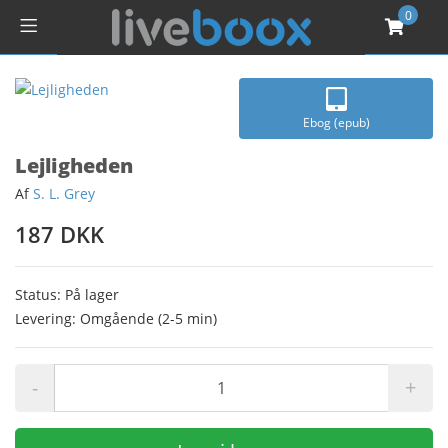
0
Ebog (epub)
Lejligheden
Af
S. L. Grey
187 DKK
Status: På lager
Levering: Omgående (2-5 min)
-
+