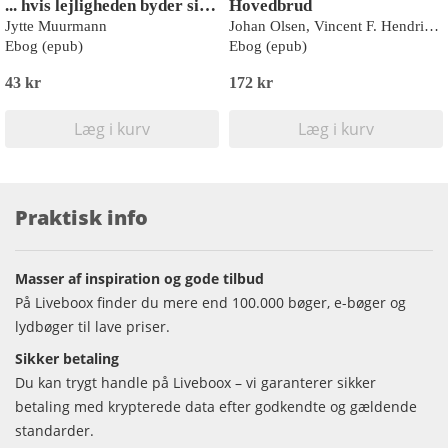
... hvis lejligheden byder sig ...
Hovedbrud
Jytte Muurmann
Johan Olsen, Vincent F. Hendricks
Ebog (epub)
Ebog (epub)
43 kr
172 kr
Læg i kurv
Læg i kurv
Praktisk info
Masser af inspiration og gode tilbud
På Liveboox finder du mere end 100.000 bøger, e-bøger og
lydbøger til lave priser.
Sikker betaling
Du kan trygt handle på Liveboox – vi garanterer sikker
betaling med krypterede data efter godkendte og gældende
standarder.