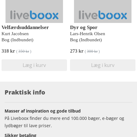
Velfærdsuddannelser
Dyr og Spor
Kurt Jacobsen
Lars-Henrik Olsen
Bog (Indbundet)
Bog (Indbundet)
318 kr
273 kr
(
350 kr
)
(
300 kr
)
Læg i kurv
Læg i kurv
Praktisk info
Masser af inspiration og gode tilbud
På Liveboox finder du mere end 100.000 bøger, e-bøger og
lydbøger til lave priser.
Sikker betaling