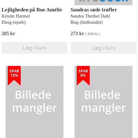
Lejligheden på Rue Amélie
Sandras søde trøfler
Kristin Harmel
Sandra Theibel Dahl
Ebog (epub)
Bog (Indbundet)
205 kr
273 kr
(
300 kr
)
Læg i kurv
Læg i kurv
SPAR
SPAR
15%
9%