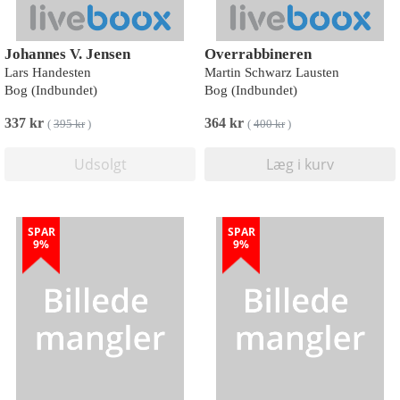
Johannes V. Jensen
Overrabbineren
Lars Handesten
Martin Schwarz Lausten
Bog (Indbundet)
Bog (Indbundet)
337 kr
364 kr
(
395 kr
)
(
400 kr
)
Udsolgt
Læg i kurv
SPAR
SPAR
9%
9%