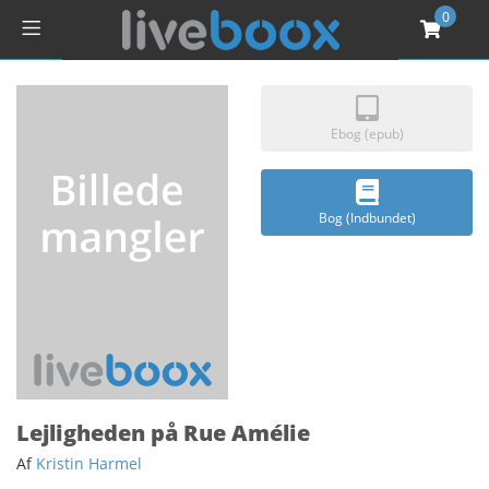
0
Ebog (epub)
Bog (Indbundet)
Lejligheden på Rue Amélie
Af
Kristin Harmel