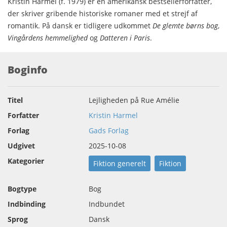
Kristin Harmel (f. 1979) er en amerikansk bestsellerforfatter,
der skriver gribende historiske romaner med et strejf af
romantik. På dansk er tidligere udkommet
De glemte børns bog
,
Vingårdens hemmelighed
og
Datteren i Paris
.
Boginfo
Titel
Lejligheden på Rue Amélie
Forfatter
Kristin Harmel
Forlag
Gads Forlag
Udgivet
2025-10-08
Kategorier
Fiktion generelt
Fiktion
Bogtype
Bog
Indbinding
Indbundet
Sprog
Dansk