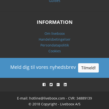
Guides
INFORMATION
Om liveboox
Handelsbetingelser
Persondatapolitik
Cookies
Meld dig til vores nyhedsbrev
Tilmeld!
E-mail:
hotline@liveboox.com
- CVR: 34889139
© 2018 Copyright - Liveboox A/S