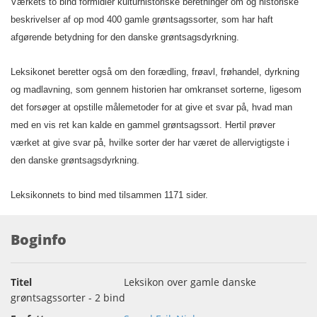
Værkets to bind formidler kulturhistoriske beretninger om og historiske
beskrivelser af op mod 400 gamle grøntsagssorter, som har haft
afgørende betydning for den danske grøntsagsdyrkning.
Leksikonet beretter også om den forædling, frøavl, frøhandel, dyrkning
og madlavning, som gennem historien har omkranset sorterne, ligesom
det forsøger at opstille målemetoder for at give et svar på, hvad man
med en vis ret kan kalde en gammel grøntsagssort. Hertil prøver
værket at give svar på, hvilke sorter der har været de allervigtigste i
den danske grøntsagsdyrkning.
Leksikonnets to bind med tilsammen 1171 sider.
Boginfo
Titel
Leksikon over gamle danske
grøntsagssorter - 2 bind