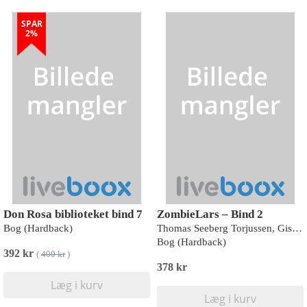
SPAR
2%
Don Rosa biblioteket bind 7
ZombieLars – Bind 2
Bog (Hardback)
Thomas Seeberg Torjussen, Gisle Halvorsen og Thomas Moldestad
Bog (Hardback)
392 kr
(
400 kr
)
378 kr
Læg i kurv
Læg i kurv