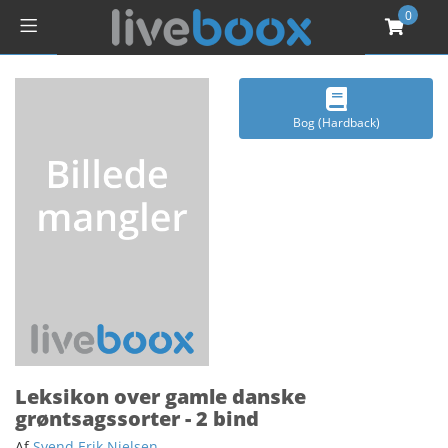
0
Bog (Hardback)
Leksikon over gamle danske
grøntsagssorter - 2 bind
Af
Svend Erik Nielsen