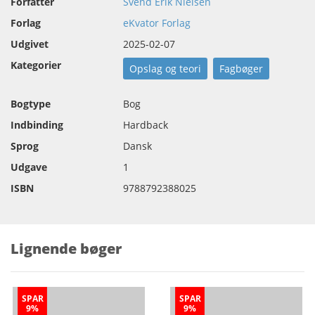
Forfatter
Svend Erik Nielsen
Forlag
eKvator Forlag
Udgivet
2025-02-07
Kategorier
Opslag og teori
Fagbøger
Bogtype
Bog
Indbinding
Hardback
Sprog
Dansk
Udgave
1
ISBN
9788792388025
Lignende bøger
SPAR
SPAR
9%
9%