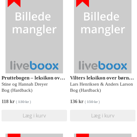
Pruttebogen – leksikon over fimser
Vilters leksikon over børnebandeord
Stine og Hannah Dreyer
Lars Henriksen & Anders Larson
Bog (Hardback)
Bog (Hardback)
118 kr
136 kr
(
130 kr
)
(
150 kr
)
Læg i kurv
Læg i kurv