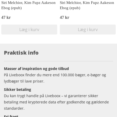
Siri Melchior, Kim Fupz Aakeson
Siri Melchior, Kim Fupz Aakeson
Ebog (epub)
Ebog (epub)
47 kr
47 kr
Læg i kurv
Læg i kurv
Praktisk info
Masser af inspiration og gode tilbud
På Liveboox finder du mere end 100.000 bøger, e-bøger og
lydbøger til lave priser.
Sikker betaling
Du kan trygt handle på Liveboox – vi garanterer sikker
betaling med krypterede data efter godkendte og gældende
standarder.
Fri fragt