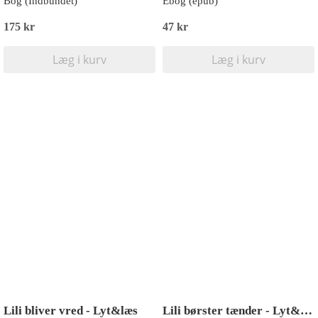
Bog (Indbundet)
Ebog (epub)
175 kr
47 kr
Læg i kurv
Læg i kurv
Lili bliver vred - Lyt&læs
Lili børster tænder - Lyt&læs