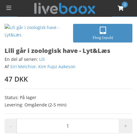
0
Ebog (epub)
Lili går i zoologisk have - Lyt&Læs
En del af serien:
Lili
Af
Siri Melchior, Kim Fupz Aakeson
47 DKK
Status: På lager
Levering: Omgående (2-5 min)
-
+