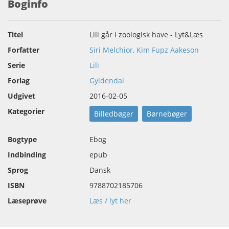
Boginfo
Titel
Lili går i zoologisk have - Lyt&Læs
Forfatter
Siri Melchior, Kim Fupz Aakeson
Serie
Lili
Forlag
Gyldendal
Udgivet
2016-02-05
Kategorier
Billedbøger
Børnebøger
Bogtype
Ebog
Indbinding
epub
Sprog
Dansk
ISBN
9788702185706
Læseprøve
Læs / lyt her