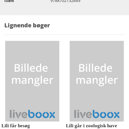
ISBN
9788702132649
Lignende bøger
Lili får besøg
Lili går i zoologisk have