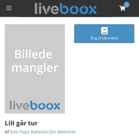
0
Bog (Indbundet)
Lili går tur
Af
Kim Fupz Aakeson;Siri Melchior