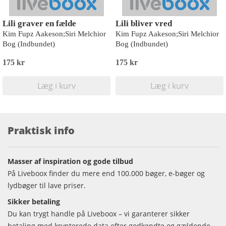
Lili graver en fælde
Lili bliver vred
Kim Fupz Aakeson;Siri Melchior
Kim Fupz Aakeson;Siri Melchior
Bog (Indbundet)
Bog (Indbundet)
175 kr
175 kr
Læg i kurv
Læg i kurv
Praktisk info
Masser af inspiration og gode tilbud
På Liveboox finder du mere end 100.000 bøger, e-bøger og
lydbøger til lave priser.
Sikker betaling
Du kan trygt handle på Liveboox – vi garanterer sikker
betaling med krypterede data efter godkendte og gældende