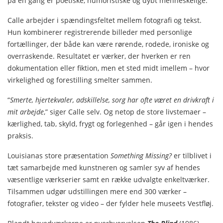
på én gang er poetiske, humoristiske og dybt menneskelige.
Calle arbejder i spændingsfeltet mellem fotografi og tekst.
Hun kombinerer registrerende billeder med personlige
fortællinger, der både kan være rørende, rodede, ironiske og
overraskende. Resultatet er værker, der hverken er ren
dokumentation eller fiktion, men et sted midt imellem – hvor
virkelighed og forestilling smelter sammen.
“
Smerte, hjertekvaler, adskillelse, sorg har ofte været en drivkraft i
mit arbejde
,” siger Calle selv. Og netop de store livstemaer –
kærlighed, tab, skyld, frygt og forlegenhed – går igen i hendes
praksis.
Louisianas store præsentation
Something Missing?
er tilblivet i
tæt samarbejde med kunstneren og samler syv af hendes
væsentlige værkserier samt en række udvalgte enkeltværker.
Tilsammen udgør udstillingen mere end 300 værker –
fotografier, tekster og video – der fylder hele museets Vestfløj.