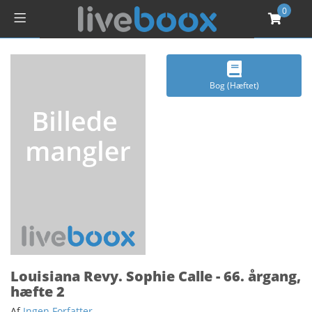
0
Bog (Hæftet)
Louisiana Revy. Sophie Calle - 66. årgang,
hæfte 2
Af
Ingen Forfatter