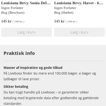
Louisiana Revy. Sonia Delaunay - 62. Årgang, hæfte 2
Louisiana Revy. Havet - 65. årgang, hæfte 1
Ingen Forfatter
Ingen Forfatter
Bog (Brochure)
Bog (Hæftet)
145 kr
145 kr
(
148 kr
)
(
148 kr
)
Læg i kurv
Læg i kurv
Praktisk info
Masser af inspiration og gode tilbud
På Liveboox finder du mere end 100.000 bøger, e-bøger og
lydbøger til lave priser.
Sikker betaling
Du kan trygt handle på Liveboox – vi garanterer sikker
betaling med krypterede data efter godkendte og gældende
standarder.