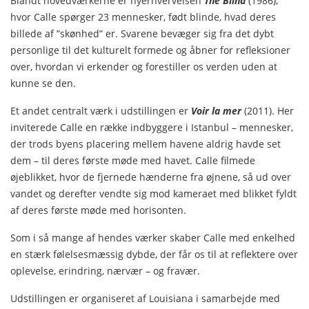
Blandt hovedværkerne er nyerhvervelsen
The Blind
(1986),
hvor Calle spørger 23 mennesker, født blinde, hvad deres
billede af ”skønhed” er. Svarene bevæger sig fra det dybt
personlige til det kulturelt formede og åbner for refleksioner
over, hvordan vi erkender og forestiller os verden uden at
kunne se den.
Et andet centralt værk i udstillingen er
Voir la mer
(2011). Her
inviterede Calle en række indbyggere i Istanbul – mennesker,
der trods byens placering mellem havene aldrig havde set
dem – til deres første møde med havet. Calle filmede
øjeblikket, hvor de fjernede hænderne fra øjnene, så ud over
vandet og derefter vendte sig mod kameraet med blikket fyldt
af deres første møde med horisonten.
Som i så mange af hendes værker skaber Calle med enkelhed
en stærk følelsesmæssig dybde, der får os til at reflektere over
oplevelse, erindring, nærvær – og fravær.
Udstillingen er organiseret af Louisiana i samarbejde med