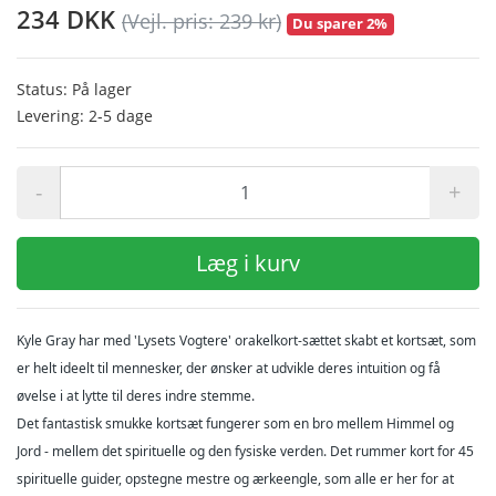
234 DKK
(Vejl. pris: 239 kr)
Du sparer 2%
Status: På lager
Levering: 2-5 dage
-
+
Læg i kurv
Kyle Gray har med 'Lysets Vogtere' orakelkort-sættet skabt et kortsæt, som
er helt ideelt til mennesker, der ønsker at udvikle deres intuition og få
øvelse i at lytte til deres indre stemme.
Det fantastisk smukke kortsæt fungerer som en bro mellem Himmel og
Jord - mellem det spirituelle og den fysiske verden. Det rummer kort for 45
spirituelle guider, opstegne mestre og ærkeengle, som alle er her for at