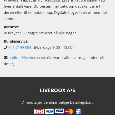
Vi leverer i løbet af 1-5 hverdage. Leveringstid fremgår ved
hver enkelt vare. Du bestemmer selv, om det skal være til
døren eller til en pakkeshop. Digitale bøger leveres med det
samme.
Returret
Vi tilbyder 30 dages returret på alle bøger.
Kundeservice
+45 7199 8841
(Hverdage 9.00 - 13.00)
hotline@liveboox.com
(Vi svarer alle hverdage inden 48
timer)
LIVEBOOX A/S
Vi modtager de almindelige betalingskort.