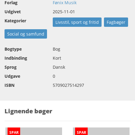
Forlag
Fønix Musik
Udgivet
2025-11-01
Kategorier
Livsstil, sport og fritid
Fagbøger
Social og samfund
Bogtype
Bog
Indbinding
Kort
Sprog
Dansk
Udgave
0
ISBN
5709027514297
Lignende bøger
SPAR
SPAR