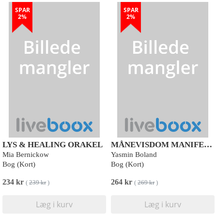
SPAR
SPAR
2%
2%
LYS & HEALING ORAKEL
MÅNEVISDOM MANIFESTATION ORAKELKORT
Mia Bernickow
Yasmin Boland
Bog (Kort)
Bog (Kort)
234 kr
264 kr
(
239 kr
)
(
269 kr
)
Læg i kurv
Læg i kurv