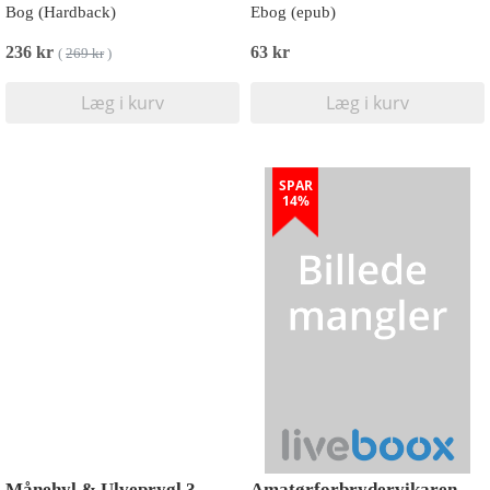
Bog (Hardback)
Ebog (epub)
236 kr
63 kr
(
269 kr
)
Læg i kurv
Læg i kurv
SPAR
14%
Månehyl & Ulveprygl 3
Amatørforbrydervikaren