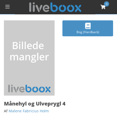
0
Bog (Hardback)
Månehyl og Ulveprygl 4
Af
Malene Fabricius Holm