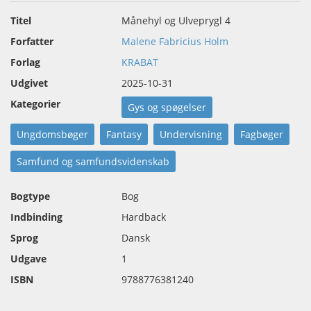
Titel
Månehyl og Ulveprygl 4
Forfatter
Malene Fabricius Holm
Forlag
KRABAT
Udgivet
2025-10-31
Kategorier
Gys og spøgelser
Ungdomsbøger
Fantasy
Undervisning
Fagbøger
Samfund og samfundsvidenskab
Bogtype
Bog
Indbinding
Hardback
Sprog
Dansk
Udgave
1
ISBN
9788776381240