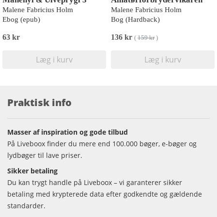
Malene Fabricius Holm
Malene Fabricius Holm
Ebog (epub)
Bog (Hardback)
63 kr
136 kr
(
159 kr
)
Læg i kurv
Læg i kurv
Praktisk info
Masser af inspiration og gode tilbud
På Liveboox finder du mere end 100.000 bøger, e-bøger og
lydbøger til lave priser.
Sikker betaling
Du kan trygt handle på Liveboox – vi garanterer sikker
betaling med krypterede data efter godkendte og gældende
standarder.