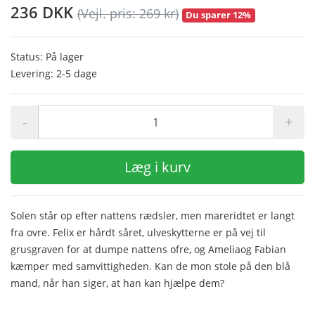
236 DKK
(Vejl. pris: 269 kr)
Du sparer 12%
Status: På lager
Levering: 2-5 dage
-
+
Læg i kurv
Solen står op efter nattens rædsler, men mareridtet er langt
fra ovre. Felix er hårdt såret, ulveskytterne er på vej til
grusgraven for at dumpe nattens ofre, og Ameliaog Fabian
kæmper med samvittigheden. Kan de mon stole på den blå
mand, når han siger, at han kan hjælpe dem?