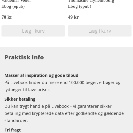
Valdemar Vedel
Thomasine Gyllembourg
Ebog (epub)
Ebog (epub)
70 kr
49 kr
Læg i kurv
Læg i kurv
Praktisk info
Masser af inspiration og gode tilbud
På Liveboox finder du mere end 100.000 bøger, e-bøger og
lydbøger til lave priser.
Sikker betaling
Du kan trygt handle på Liveboox – vi garanterer sikker
betaling med krypterede data efter godkendte og gældende
standarder.
Fri fragt