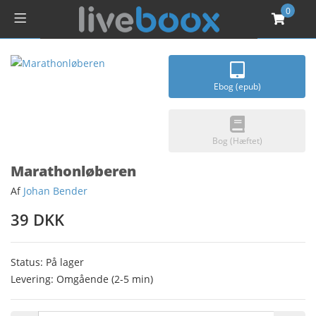
0
Ebog (epub)
Bog (Hæftet)
Marathonløberen
Af
Johan Bender
39 DKK
Status: På lager
Levering: Omgående (2-5 min)