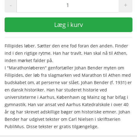
-
+
Læg i kurv
Fillipides løber. Sætter den ene fod foran den anden. Finder
ind i den rigtige rytme. Han har travlt. Han skal nå til Athen,
inden mørket falder på.
I "Marathonløberen" genfortæller Johan Bender myten om
Fillipides, der løb fra slagmarken ved Marathon til Athen med
budskabet om, at perserne var slået. Johan Bender (f. 1931) er
en dansk historiker. Han har studeret historie ved
universiteterne i Aarhus, København og Mainz og har bifag i
gymnastik. Han var ansat ved Aarhus Katedralskole i over 40
år og har skrevet adskillige bøger om historiske emner. Johan
Bender har udgivet tekster om Carl Nielsen i skriftserien
PubliMus. Disse tekster er gratis tilgængelige.