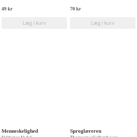
49 kr
70 kr
Læg i kurv
Læg i kurv
Menneskelighed
Sproglæreren