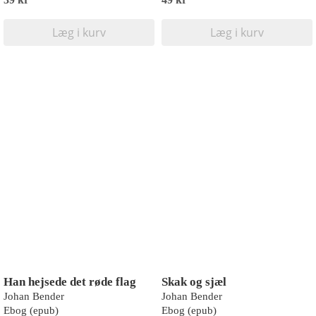
Læg i kurv
Læg i kurv
Han hejsede det røde flag
Skak og sjæl
Johan Bender
Johan Bender
Ebog (epub)
Ebog (epub)