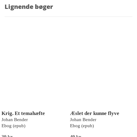
Lignende bøger
Krig. Et temahæfte
Æslet der kunne flyve
Johan Bender
Johan Bender
Ebog (epub)
Ebog (epub)
39 kr
49 kr