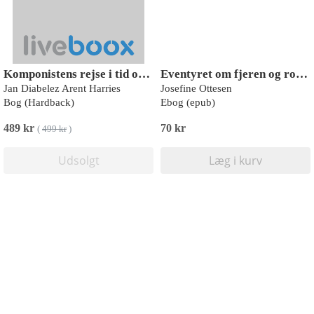
Komponistens rejse i tid og rum
Eventyret om fjeren og rosen
Jan Diabelez Arent Harries
Josefine Ottesen
Bog (Hardback)
Ebog (epub)
489 kr
70 kr
(
499 kr
)
Udsolgt
Læg i kurv