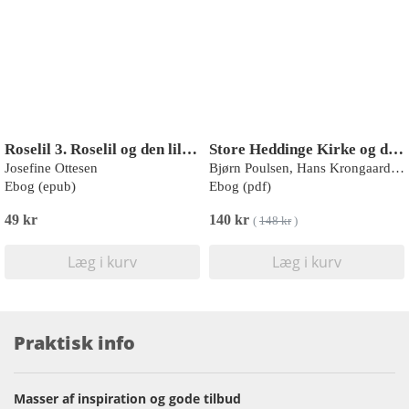
Roselil 3. Roselil og den lille drage
Store Heddinge Kirke og dens bygherre
Josefine Ottesen
Bjørn Poulsen, Hans Krongaard Kristensen
Ebog (epub)
Ebog (pdf)
49 kr
140 kr
(
148 kr
)
Læg i kurv
Læg i kurv
Praktisk info
Masser af inspiration og gode tilbud