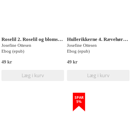
Roselil 2. Roselil og blomsterkrigen
Hullerikkerne 4. Rævehørm og sejrshyl
Josefine Ottesen
Josefine Ottesen
Ebog (epub)
Ebog (epub)
49 kr
49 kr
Læg i kurv
Læg i kurv
SPAR
5%