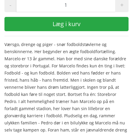
-
+
Læg i kurv
Værsgo, drenge og piger - snør fodboldstøvlerne og
benskinnerne. Her begynder en ægte fodboldfortælling.
Marcelo er 13 år gammel. Han bor med sine danske forældre
og storebror i Portugal. For Marcelo findes kun én ting i livet:
Fodbold - og kun fodbold. Bolden ved hans fødder er hans
fristed, hans håb - hans fremtid. Men i skolen og blandt
vennerne bliver hans drøm latterliggjort. Ingen tror på, at
fodbold kan føre til noget stort. Bortset fra én: Storebror
Pedro. I alt hemmelighed træner han Marcelo op på en
forladt gammel stadion, her lover han sin lillebror en
glorværdig karriere i fodbold. Pludselig en dag, rammer
ulykken familien - Pedro dør i en bilulykke og Marcelo må nu
selv tage kampen op. Foran ham, står en jævnaldrende dreng