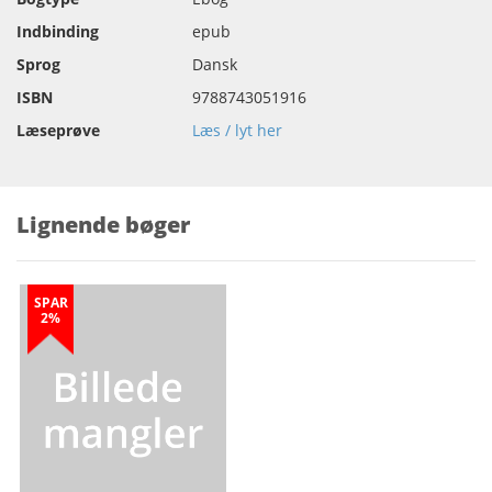
Indbinding
epub
Sprog
Dansk
ISBN
9788743051916
Læseprøve
Læs / lyt her
Lignende bøger
SPAR
2%