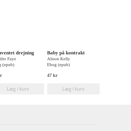
uventet drejning
Baby på kontrakt
ifer Faye
Alison Kelly
 (epub)
Ebog (epub)
r
47 kr
Læg i kurv
Læg i kurv