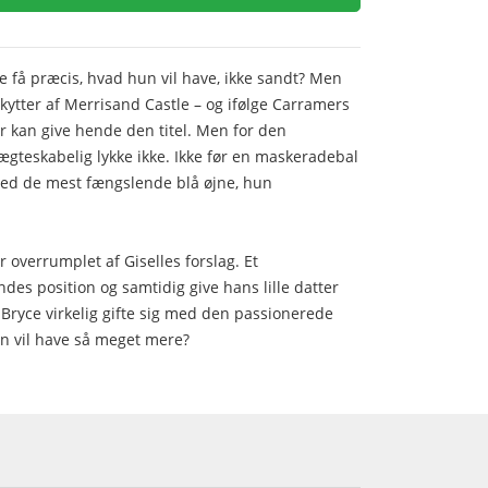
 få præcis, hvad hun vil have, ikke sandt? Men
kytter af Merrisand Castle – og ifølge Carramers
er kan give hende den titel. Men for den
ægteskabelig lykke ikke. Ikke før en maskeradebal
t med de mest fængslende blå øjne, hun
r overrumplet af Giselles forslag. Et
ndes position og samtidig give hans lille datter
ryce virkelig gifte sig med den passionerede
an vil have så meget mere?