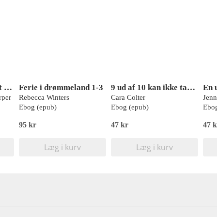
Gammel gæld / Sneet inde på slottet
Ferie i drømmeland 1-3
9 ud af 10 kan ikke tage fejl
En 
rper
Rebecca Winters
Cara Colter
Jenn
Ebog (epub)
Ebog (epub)
Ebog
95 kr
47 kr
47 k
Læg i kurv
Læg i kurv