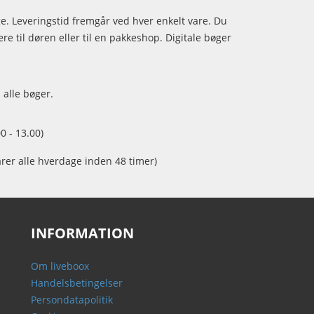
age. Leveringstid fremgår ved hver enkelt vare. Du
e til døren eller til en pakkeshop. Digitale bøger
 alle bøger.
0 - 13.00)
arer alle hverdage inden 48 timer)
INFORMATION
Om liveboox
Handelsbetingelser
Persondatapolitik