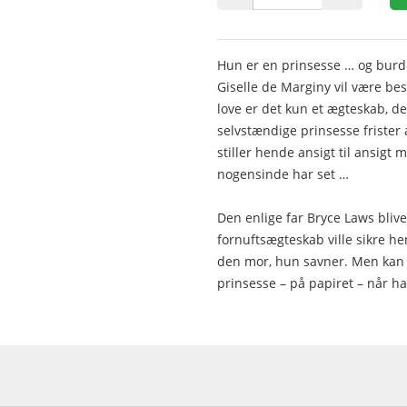
Hun er en prinsesse … og burde
Giselle de Marginy vil være bes
love er det kun et ægteskab, d
selvstændige prinsesse frister 
stiller hende ansigt til ansig
nogensinde har set …
Den enlige far Bryce Laws blive
fornuftsægteskab ville sikre he
den mor, hun savner. Men kan B
prinsesse – på papiret – når h