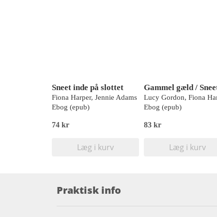
Sneet inde på slottet
Fiona Harper, Jennie Adams
Lucy Gordon, Fiona Ha
Ebog (epub)
Ebog (epub)
74 kr
83 kr
Læg i kurv
Læg i kurv
Praktisk info