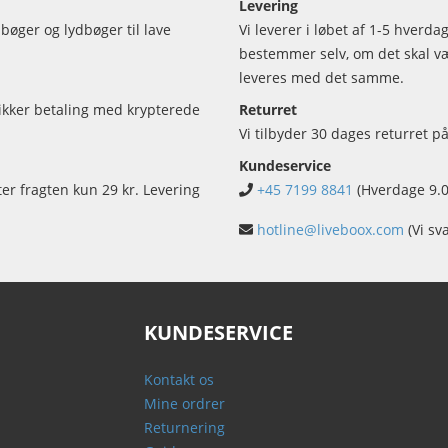
Levering
bøger og lydbøger til lave
Vi leverer i løbet af 1-5 hverd
bestemmer selv, om det skal vær
leveres med det samme.
sikker betaling med krypterede
Returret
Vi tilbyder 30 dages returret på
Kundeservice
ter fragten kun 29 kr. Levering
+45 7199 8841
(Hverdage 9.0
hotline@liveboox.com
(Vi sv
KUNDESERVICE
Kontakt os
Mine ordrer
Returnering