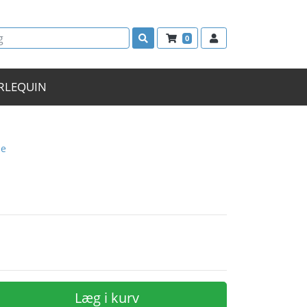
0
RLEQUIN
ne
Læg i kurv