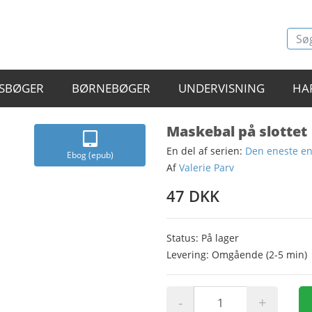
SBØGER
BØRNEBØGER
UNDERVISNING
HA
Maskebal på slottet
En del af serien:
Den eneste e
Ebog (epub)
Af
Valerie Parv
47 DKK
Status: På lager
Levering: Omgående (2-5 min)
-
+