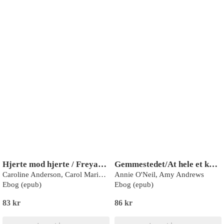
Hjerte mod hjerte / Freyas store spring
Gemmestedet/At hele et knust hjerte
Caroline Anderson, Carol Marinelli
Annie O'Neil, Amy Andrews
Ebog (epub)
Ebog (epub)
83 kr
86 kr