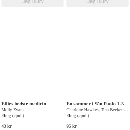
Læg i kurv
Læg i kurv
Ellies bedste medicin
En sommer i São Paolo 1-3
Molly Evans
Charlotte Hawkes, Tina Beckett, Ann McIntosh
Ebog (epub)
Ebog (epub)
43 kr
95 kr