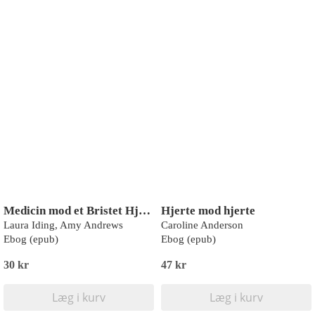
Medicin mod et Bristet Hjerte / Et Omvendt Eventyr
Hjerte mod hjerte
Laura Iding, Amy Andrews
Caroline Anderson
Ebog (epub)
Ebog (epub)
30 kr
47 kr
Læg i kurv
Læg i kurv