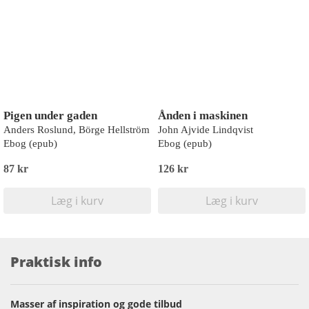
Pigen under gaden
Ånden i maskinen
Anders Roslund, Börge Hellström
John Ajvide Lindqvist
Ebog (epub)
Ebog (epub)
87 kr
126 kr
Læg i kurv
Læg i kurv
Praktisk info
Masser af inspiration og gode tilbud