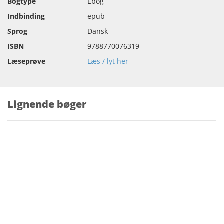
Bogtype
Ebog
Indbinding
epub
Sprog
Dansk
ISBN
9788770076319
Læseprøve
Læs / lyt her
Lignende bøger