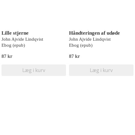
Lille stjerne
Håndteringen af udøde
John Ajvide Lindqvist
John Ajvide Lindqvist
Ebog (epub)
Ebog (epub)
87 kr
87 kr
Læg i kurv
Læg i kurv