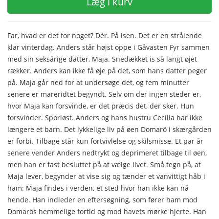
Læg i kurv
Far, hvad er det for noget? Dér. På isen. Det er en strålende
klar vinterdag. Anders står højst oppe i Gåvasten Fyr sammen
med sin seksårige datter, Maja. Snedækket is så langt øjet
rækker. Anders kan ikke få øje på det, som hans datter peger
på. Maja går ned for at undersøge det, og fem minutter
senere er mareridtet begyndt. Selv om der ingen steder er,
hvor Maja kan forsvinde, er det præcis det, der sker. Hun
forsvinder. Sporløst. Anders og hans hustru Cecilia har ikke
længere et barn. Det lykkelige liv på øen Domarö i skærgården
er forbi. Tilbage står kun fortvivlelse og skilsmisse. Et par år
senere vender Anders nedtrykt og deprimeret tilbage til øen,
men han er fast besluttet på at vælge livet. Små tegn på, at
Maja lever, begynder at vise sig og tænder et vanvittigt håb i
ham: Maja findes i verden, et sted hvor han ikke kan nå
hende. Han indleder en eftersøgning, som fører ham mod
Domarös hemmelige fortid og mod havets mørke hjerte. Han