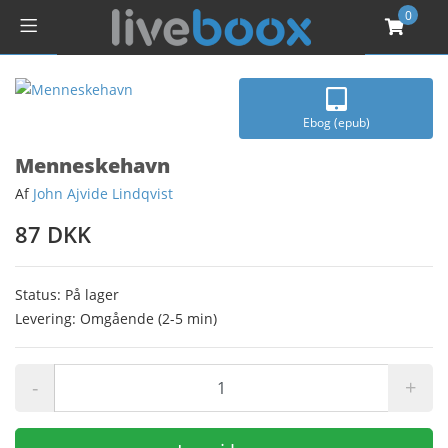
0
Ebog (epub)
Menneskehavn
Af
John Ajvide Lindqvist
87 DKK
Status: På lager
Levering: Omgående (2-5 min)
-
+