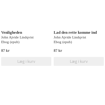
Venligheden
Lad den rette komme ind
John Ajvide Lindqvist
John Ajvide Lindqvist
Ebog (epub)
Ebog (epub)
87 kr
87 kr
Læg i kurv
Læg i kurv