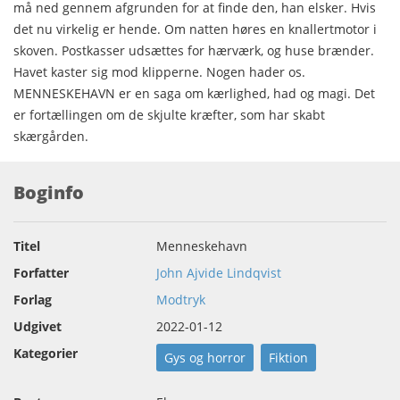
må ned gennem afgrunden for at finde den, han elsker. Hvis
det nu virkelig er hende. Om natten høres en knallertmotor i
skoven. Postkasser udsættes for hærværk, og huse brænder.
Havet kaster sig mod klipperne. Nogen hader os.
MENNESKEHAVN er en saga om kærlighed, had og magi. Det
er fortællingen om de skjulte kræfter, som har skabt
skærgården.
Boginfo
Titel
Menneskehavn
Forfatter
John Ajvide Lindqvist
Forlag
Modtryk
Udgivet
2022-01-12
Kategorier
Gys og horror
Fiktion