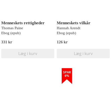
Menneskets rettigheder
Menneskets vilkår
Thomas Paine
Hannah Arendt
Ebog (epub)
Ebog (epub)
331 kr
126 kr
Læg i kurv
Læg i kurv
SPAR
6%