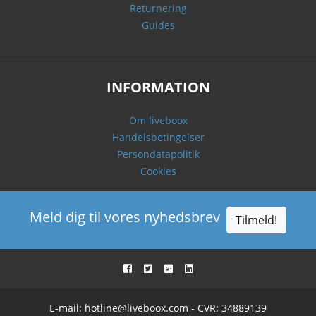
Returnering
Guides
INFORMATION
Om liveboox
Handelsbetingelser
Persondatapolitik
Cookies
Meld dig til vores nyhedsbrev
Tilmeld!
E-mail:
hotline@liveboox.com
- CVR: 34889139