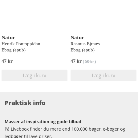
Natur
Natur
Henrik Pontoppidan
Rasmus Ejrnæs
Ebog (epub)
Ebog (epub)
47 kr
47 kr
(
50 kr
)
Læg i kurv
Læg i kurv
Praktisk info
Masser af inspiration og gode tilbud
På Liveboox finder du mere end 100.000 bøger, e-bøger og
lydbøger til lave priser.