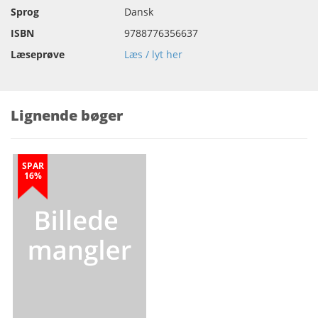
Sprog
Dansk
ISBN
9788776356637
Læseprøve
Læs / lyt her
Lignende bøger
SPAR
16%