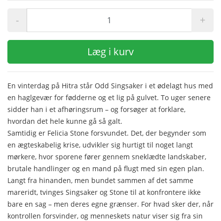
-
+
Læg i kurv
En vinterdag på Hitra står Odd Singsaker i et ødelagt hus med
en haglgevær for fødderne og et lig på gulvet. To uger senere
sidder han i et afhøringsrum – og forsøger at forklare,
hvordan det hele kunne gå så galt.
Samtidig er Felicia Stone forsvundet. Det, der begynder som
en ægteskabelig krise, udvikler sig hurtigt til noget langt
mørkere, hvor sporene fører gennem sneklædte landskaber,
brutale handlinger og en mand på flugt med sin egen plan.
Langt fra hinanden, men bundet sammen af det samme
mareridt, tvinges Singsaker og Stone til at konfrontere ikke
bare en sag – men deres egne grænser. For hvad sker der, når
kontrollen forsvinder, og menneskets natur viser sig fra sin