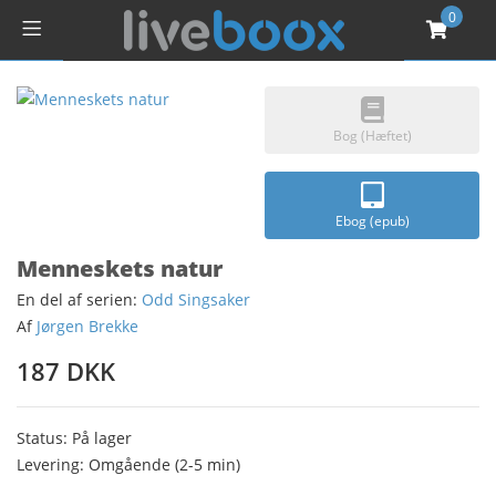
0
Bog (Hæftet)
Ebog (epub)
Menneskets natur
En del af serien:
Odd Singsaker
Af
Jørgen Brekke
187 DKK
Status: På lager
Levering: Omgående (2-5 min)