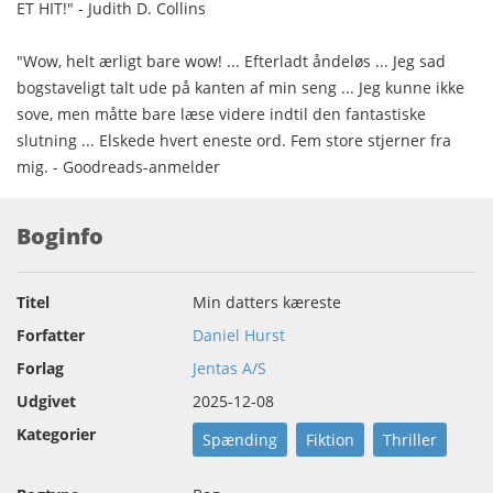
ET HIT!" - Judith D. Collins
"Wow, helt ærligt bare wow! ... Efterladt åndeløs ... Jeg sad
bogstaveligt talt ude på kanten af min seng ... Jeg kunne ikke
sove, men måtte bare læse videre indtil den fantastiske
slutning ... Elskede hvert eneste ord. Fem store stjerner fra
mig. - Goodreads-anmelder
Boginfo
Titel
Min datters kæreste
Forfatter
Daniel Hurst
Forlag
Jentas A/S
Udgivet
2025-12-08
Kategorier
Spænding
Fiktion
Thriller