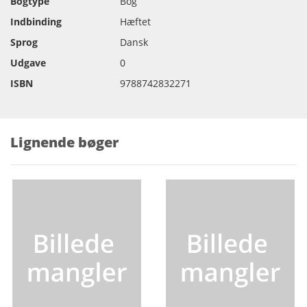
Bogtype
Bog
Indbinding
Hæftet
Sprog
Dansk
Udgave
0
ISBN
9788742832271
Lignende bøger