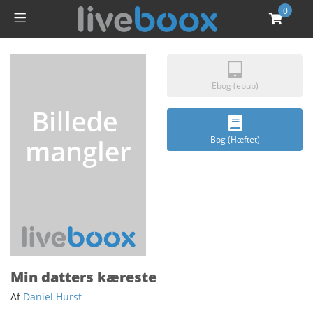
0
Ebog (epub)
Bog (Hæftet)
Min datters kæreste
Af
Daniel Hurst