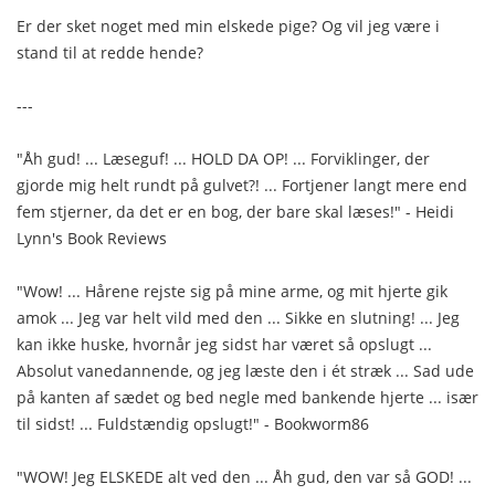
Er der sket noget med min elskede pige? Og vil jeg være i
stand til at redde hende?
---
"Åh gud! ... Læseguf! ... HOLD DA OP! ... Forviklinger, der
gjorde mig helt rundt på gulvet?! ... Fortjener langt mere end
fem stjerner, da det er en bog, der bare skal læses!" - Heidi
Lynn's Book Reviews
"Wow! ... Hårene rejste sig på mine arme, og mit hjerte gik
amok ... Jeg var helt vild med den ... Sikke en slutning! ... Jeg
kan ikke huske, hvornår jeg sidst har været så opslugt ...
Absolut vanedannende, og jeg læste den i ét stræk ... Sad ude
på kanten af sædet og bed negle med bankende hjerte ... især
til sidst! ... Fuldstændig opslugt!" - Bookworm86
"WOW! Jeg ELSKEDE alt ved den ... Åh gud, den var så GOD! ...