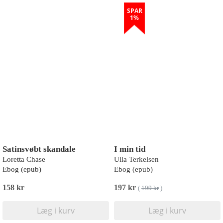
SPAR
1%
Satinsvøbt skandale
I min tid
Loretta Chase
Ulla Terkelsen
Ebog (epub)
Ebog (epub)
158 kr
197 kr
(
199 kr
)
Læg i kurv
Læg i kurv