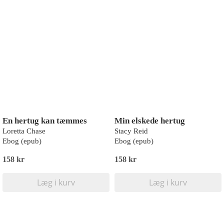
En hertug kan tæmmes
Min elskede hertug
Loretta Chase
Stacy Reid
Ebog (epub)
Ebog (epub)
158 kr
158 kr
Læg i kurv
Læg i kurv