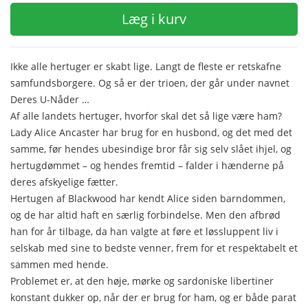
Læg i kurv
Ikke alle hertuger er skabt lige. Langt de fleste er retskafne
samfundsborgere. Og så er der trioen, der går under navnet
Deres U-Nåder …
Af alle landets hertuger, hvorfor skal det så lige være ham?
Lady Alice Ancaster har brug for en husbond, og det med det
samme, før hendes ubesindige bror får sig selv slået ihjel, og
hertugdømmet – og hendes fremtid – falder i hænderne på
deres afskyelige fætter.
Hertugen af Blackwood har kendt Alice siden barndommen,
og de har altid haft en særlig forbindelse. Men den afbrød
han for år tilbage, da han valgte at føre et løssluppent liv i
selskab med sine to bedste venner, frem for et respektabelt et
sammen med hende.
Problemet er, at den høje, mørke og sardoniske libertiner
konstant dukker op, når der er brug for ham, og er både parat