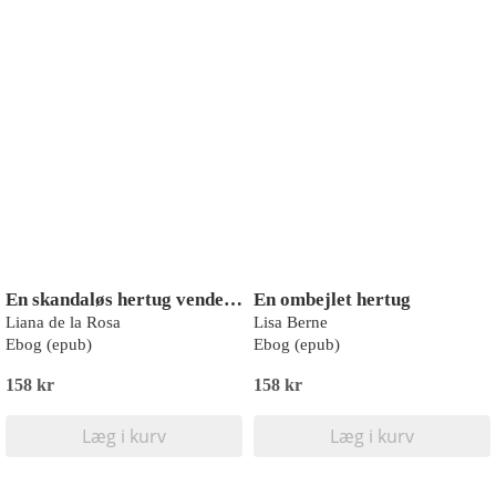
En skandaløs hertug vender hjem
En ombejlet hertug
Liana de la Rosa
Lisa Berne
Ebog (epub)
Ebog (epub)
158 kr
158 kr
Læg i kurv
Læg i kurv