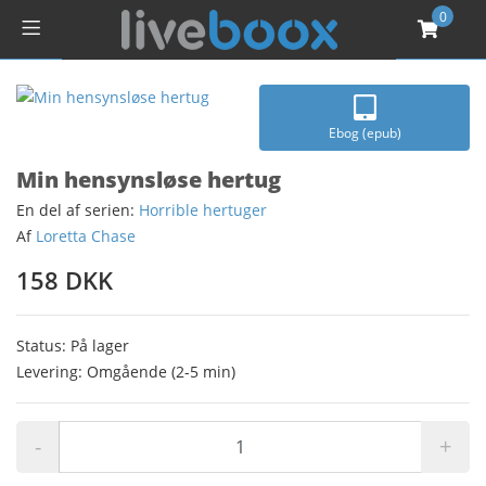
0
Ebog (epub)
Min hensynsløse hertug
En del af serien:
Horrible hertuger
Af
Loretta Chase
158 DKK
Status: På lager
Levering: Omgående (2-5 min)
-
+