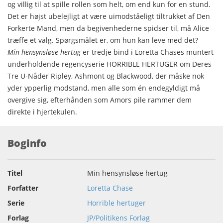
og villig til at spille rollen som helt, om end kun for en stund.
Det er højst ubelejligt at være uimodståeligt tiltrukket af Den
Forkerte Mand, men da begivenhederne spidser til, må Alice
træffe et valg. Spørgsmålet er, om hun kan leve med det?
Min hensynsløse hertug
er tredje bind i Loretta Chases muntert
underholdende regencyserie HORRIBLE HERTUGER om Deres
Tre U-Nåder Ripley, Ashmont og Blackwood, der måske nok
yder ypperlig modstand, men alle som én endegyldigt må
overgive sig, efterhånden som Amors pile rammer dem
direkte i hjertekulen.
Boginfo
Titel
Min hensynsløse hertug
Forfatter
Loretta Chase
Serie
Horrible hertuger
Forlag
JP/Politikens Forlag