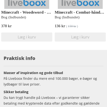
Minecraft - Woodsword - På eventyr i spillet 1: En ny verden
Minecraft - Combat-håndbog
Bog (Indbundet)
Bog (Indbundet)
378 kr
136 kr
(
150 kr
)
Læg i kurv
Læg i kurv
Praktisk info
Masser af inspiration og gode tilbud
På Liveboox finder du mere end 100.000 bøger, e-bøger og
lydbøger til lave priser.
Sikker betaling
Du kan trygt handle på Liveboox – vi garanterer sikker
betaling med krypterede data efter godkendte og gældende