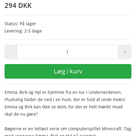
294 DKK
Status: På lager
Levering: 2-5 dage
-
+
Læg i kurv
Emma, Birk og Hyl er hjemme fra en tur i Underverdenen.
Pludselig falder de ned i en hule, der er fuld af onde mobs!
Emma og Birk kan ikke se dem, for der er helt mørkt! Hvad
skal de nu gøre?
Bøgerne er en letlæst serie om computerspillet Minecraft. Tag
med vennerne Emma, Birk og Hyl på eventyr!