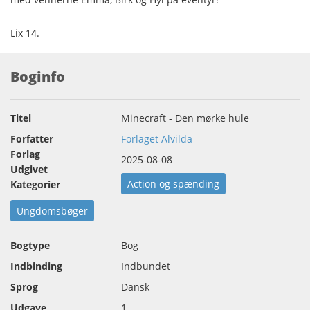
Lix 14.
Boginfo
Titel
Minecraft - Den mørke hule
Forfatter
Forlaget Alvilda
Forlag
2025-08-08
Udgivet
Action og spænding
Kategorier
Ungdomsbøger
Bogtype
Bog
Indbinding
Indbundet
Sprog
Dansk
Udgave
1