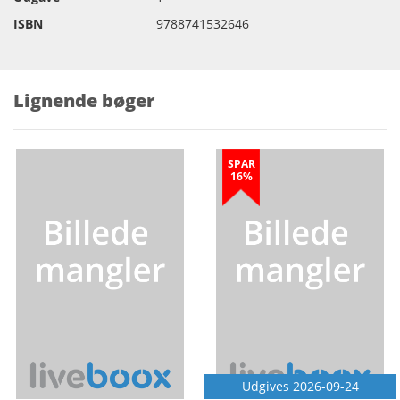
ISBN
9788741532646
Lignende bøger
SPAR
16%
Udgives 2026-09-24