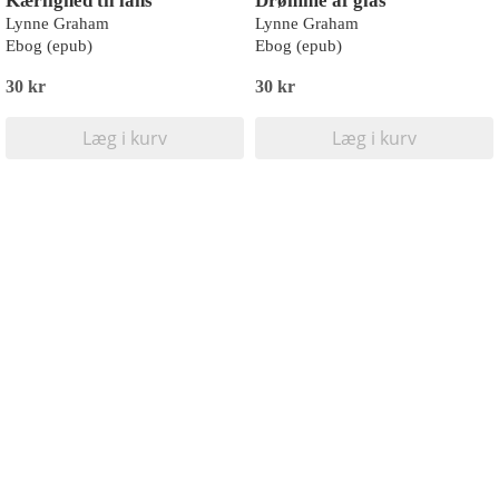
Kærlighed til låns
Drømme af glas
Lynne Graham
Lynne Graham
Ebog (epub)
Ebog (epub)
30 kr
30 kr
Læg i kurv
Læg i kurv