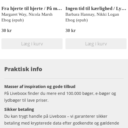
Fra hjerte til hjerte / På miraklernes tid
Ingen tid til kærlighed / Lys, kamera og ... kys!
Margaret Way, Nicola Marsh
Barbara Hannay, Nikki Logan
Ebog (epub)
Ebog (epub)
30 kr
30 kr
Læg i kurv
Læg i kurv
Praktisk info
Masser af inspiration og gode tilbud
På Liveboox finder du mere end 100.000 bøger, e-bøger og
lydbøger til lave priser.
Sikker betaling
Du kan trygt handle på Liveboox – vi garanterer sikker
betaling med krypterede data efter godkendte og gældende