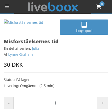
0
Ebog (epub)
Misforståelsernes tid
En del af serien:
Julia
Af
Lynne Graham
30 DKK
Status: På lager
Levering: Omgående (2-5 min)
-
+