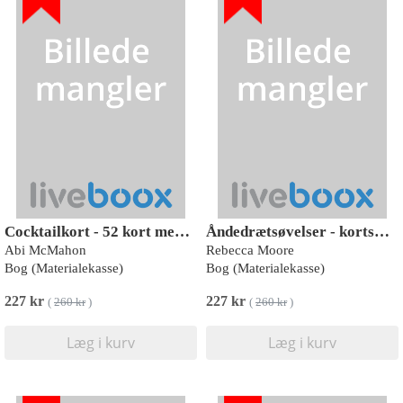
Cocktailkort - 52 kort med klassiske og moderne cocktailopskrifter til enhver lejlighed
Åndedrætsøvelser - kortsæt - 50 åndedrætsmeditationer for sindet, kroppen og selvet
Abi McMahon
Rebecca Moore
Bog (Materialekasse)
Bog (Materialekasse)
227 kr
227 kr
(
260 kr
)
(
260 kr
)
Læg i kurv
Læg i kurv