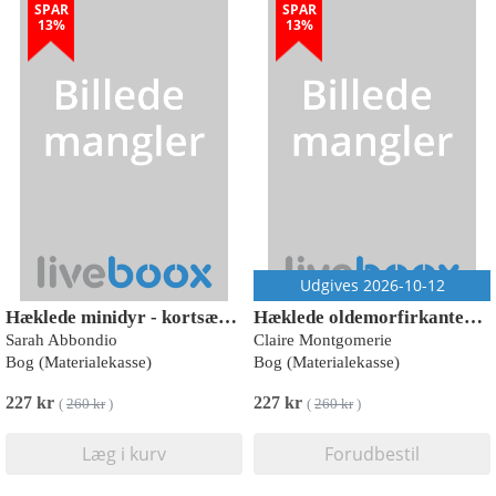
SPAR
SPAR
13%
13%
Udgives 2026-10-12
Hæklede minidyr - kortsæt - 50 små dyr, du kan hækle
Hæklede oldemorfirkanter med blomster - Kortsæt - 50 design til mix & match
Sarah Abbondio
Claire Montgomerie
Bog (Materialekasse)
Bog (Materialekasse)
227 kr
227 kr
(
260 kr
)
(
260 kr
)
Læg i kurv
Forudbestil