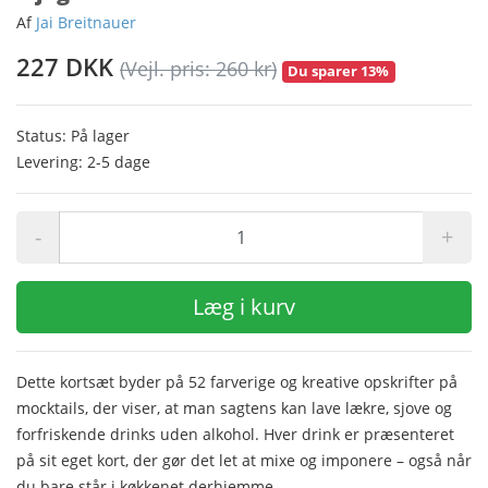
Af
Jai Breitnauer
227 DKK
(Vejl. pris: 260 kr)
Du sparer 13%
Status: På lager
Levering: 2-5 dage
-
+
Læg i kurv
Dette kortsæt byder på 52 farverige og kreative opskrifter på
mocktails, der viser, at man sagtens kan lave lækre, sjove og
forfriskende drinks uden alkohol. Hver drink er præsenteret
på sit eget kort, der gør det let at mixe og imponere – også når
du bare står i køkkenet derhjemme.