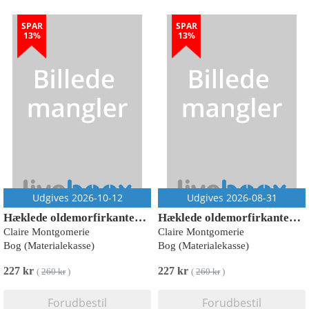
SPAR
SPAR
13%
13%
Udgives 2026-10-12
Udgives 2026-08-31
Hæklede oldemorfirkanter med blomster - Kortsæt - 50 design til mix & match
Hæklede oldemorfirkanter – Kortsæt - 50 design til mix & match
Claire Montgomerie
Claire Montgomerie
Bog (Materialekasse)
Bog (Materialekasse)
227 kr
227 kr
(
260 kr
)
(
260 kr
)
Forudbestil
Forudbestil