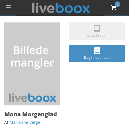
0
Ebog (epub)
Bog (Indbundet)
Mona Morgenglad
Af
Marianne Verge