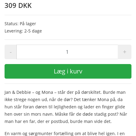
309 DKK
Status: På lager
Levering: 2-5 dage
-
+
Læg i kurv
Jan & Debbie – og Mona – står der på dørskiltet. Burde man
ikke strege nogen ud, når de dør? Det tænker Mona på, da
hun står foran døren til lejligheden og lader en finger glide
hen over sin mors navn. Måske får de døde stadig post? Når
man har en far, der er postbud, burde man vide det.
En varm og sørgmunter fortælling om at blive hel igen. I en