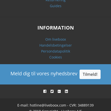
Guides
INFORMATION
Om liveboox
Handelsbetingelser
Persondatapolitik
Cookies
Meld dig til vores nyhedsbrev
Tilmeld!
E-mail:
hotline@liveboox.com
- CVR: 34889139