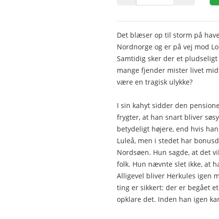
Det blæser op til storm på have
Nordnorge og er på vej mod Lo
Samtidig sker der et pludseli
mange fjender mister livet midt
være en tragisk ulykke?
I sin kahyt sidder den pension
frygter, at han snart bliver sø
betydeligt højere, end hvis han
Luleå, men i stedet har bonusd
Nordsøen. Hun sagde, at det v
folk. Hun nævnte slet ikke, at h
Alligevel bliver Herkules igen m
ting er sikkert: der er begået
opklare det. Inden han igen kan