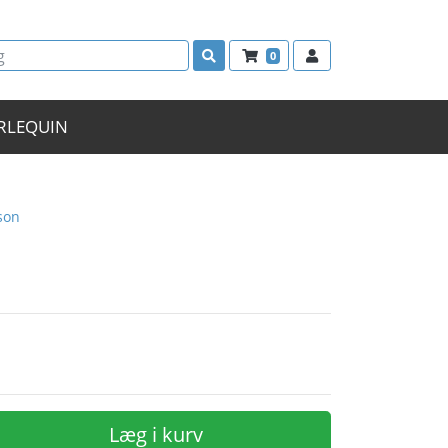
0
RLEQUIN
son
Læg i kurv