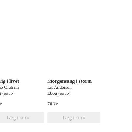
ig i livet
Morgensang i storm
ne Graham
Lis Andersen
 (epub)
Ebog (epub)
r
70 kr
Læg i kurv
Læg i kurv