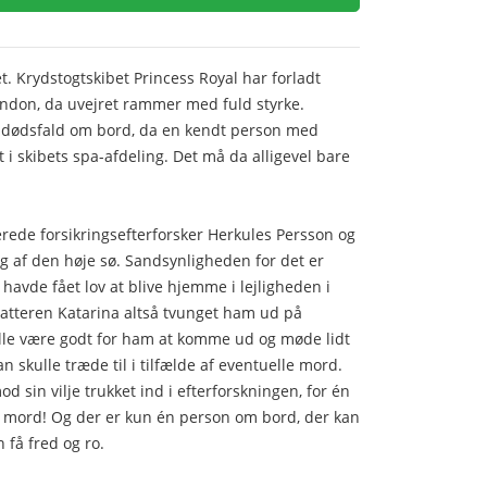
t. Krydstogtskibet Princess Royal har forladt
ndon, da uvejret rammer med fuld styrke.
gt dødsfald om bord, da en kendt person med
 i skibets spa-afdeling. Det må da alligevel bare
erede forsikringsefterforsker Herkules Persson og
syg af den høje sø. Sandsynligheden for det er
 havde fået lov at blive hjemme i lejligheden i
atteren Katarina altså tvunget ham ud på
ille være godt for ham at komme ud og møde lidt
an skulle træde til i tilfælde af eventuelle mord.
od sin vilje trukket ind i efterforskningen, for én
 et mord! Og der er kun én person om bord, der kan
 få fred og ro.