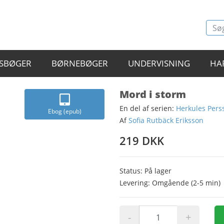
SBØGER
BØRNEBØGER
UNDERVISNING
HA
Mord i storm
En del af serien:
Herkules Pers
Ebog (epub)
Af
Sofia Rutbäck Eriksson
219 DKK
Status: På lager
Levering: Omgående (2-5 min)
-
+