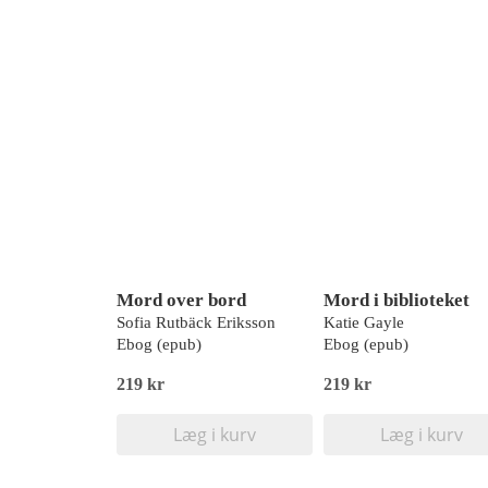
Mord over bord
Mord i biblioteket
Sofia Rutbäck Eriksson
Katie Gayle
Ebog (epub)
Ebog (epub)
219 kr
219 kr
Læg i kurv
Læg i kurv