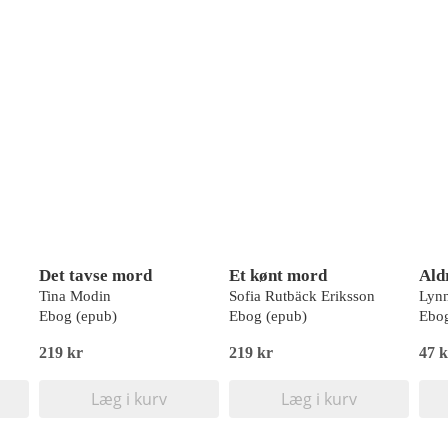
Det tavse mord
Et kønt mord
Aldr
Tina Modin
Sofia Rutbäck Eriksson
Lyn
Ebog (epub)
Ebog (epub)
Ebog
219 kr
219 kr
47 k
Læg i kurv
Læg i kurv