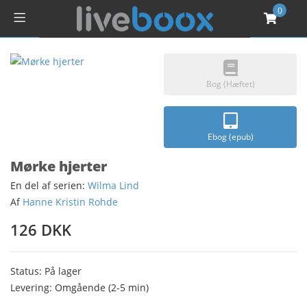
0
Bog (Hæftet)
Ebog (epub)
Mørke hjerter
En del af serien:
Wilma Lind
Af
Hanne Kristin Rohde
126 DKK
Status: På lager
Levering: Omgående (2-5 min)