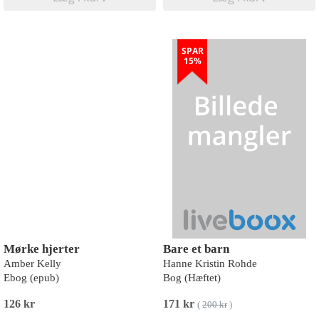
SPAR
15%
Mørke hjerter
Bare et barn
Amber Kelly
Hanne Kristin Rohde
Ebog (epub)
Bog (Hæftet)
126 kr
171 kr
(
200 kr
)