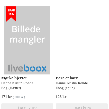
SPAR
15%
Mørke hjerter
Bare et barn
Hanne Kristin Rohde
Hanne Kristin Rohde
Bog (Hæftet)
Ebog (epub)
171 kr
126 kr
(
200 kr
)
Læg i kurv
Læg i kurv