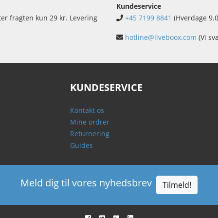
Kundeservice
ter fragten kun 29 kr. Levering
+45 7199 8841
(Hverdage 9.0
hotline@liveboox.com
(Vi sv
KUNDESERVICE
Kontakt os
Mine ordrer
Returnering
Guides
Meld dig til vores nyhedsbrev
Tilmeld!