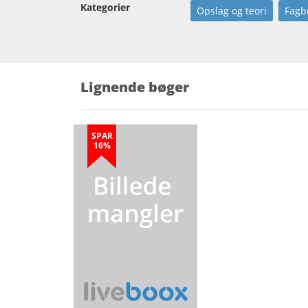
Kategorier
Opslag og teori
Fagb
Lignende bøger
SPAR
16%