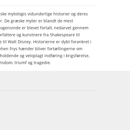
ke mytologis vidunderlige historier og deres
r. De græske myter er blandt de mest
r nogensinde er blevet fortalt, nedarvet gennem
orfattere og kunstnere fra Shakespeare til
 til Walt Disney. Historierne er dybt forankret i
ephen Frys hænder bliver fortællingerne om
oldende og veloplagt indføring i krigsførelse,
svisdom, triumf og tragedie.