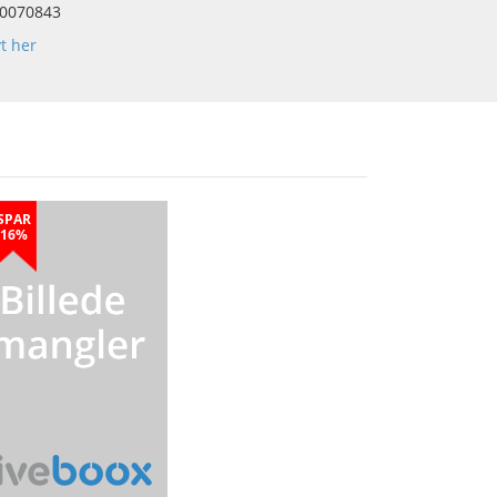
0070843
yt her
SPAR
16%