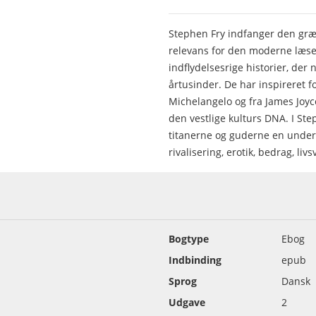
Stephen Fry indfanger den græs
relevans for den moderne læse
indflydelsesrige histo­rier, de
årtusinder. De har inspireret f
Michelangelo og fra James Joyce
den vestlige kulturs DNA. I St
titanerne og guderne en underh
rivalisering, erotik, bedrag, liv
Bogtype
Ebog
Indbinding
epub
Sprog
Dansk
Udgave
2