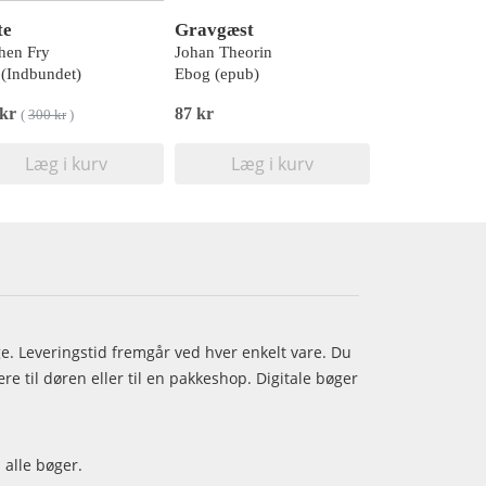
te
Gravgæst
hen Fry
Johan Theorin
(Indbundet)
Ebog (epub)
 kr
87 kr
(
300 kr
)
Læg i kurv
Læg i kurv
age. Leveringstid fremgår ved hver enkelt vare. Du
e til døren eller til en pakkeshop. Digitale bøger
 alle bøger.