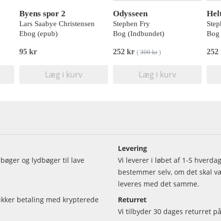
Byens spor 2
Odysseen
Hel
Lars Saabye Christensen
Stephen Fry
Step
Ebog (epub)
Bog (Indbundet)
Bog 
95 kr
252 kr
252
(
300 kr
)
Læg i kurv
Læg i kurv
Levering
bøger og lydbøger til lave
Vi leverer i løbet af 1-5 hverd
bestemmer selv, om det skal vær
leveres med det samme.
sikker betaling med krypterede
Returret
Vi tilbyder 30 dages returret på