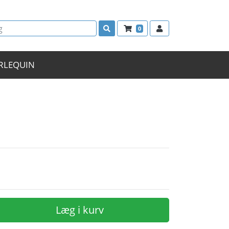
0
RLEQUIN
Læg i kurv