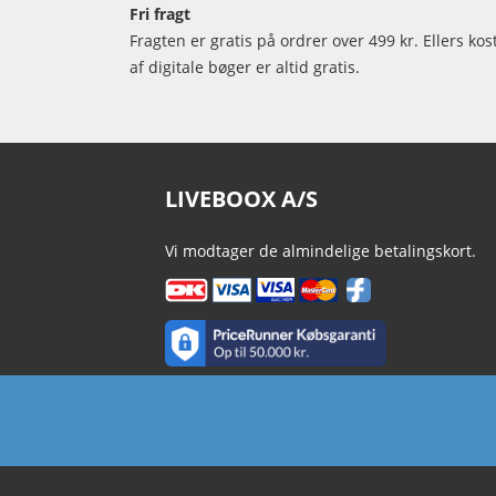
Fri fragt
Fragten er gratis på ordrer over 499 kr. Ellers kos
af digitale bøger er altid gratis.
LIVEBOOX A/S
Vi modtager de almindelige betalingskort.