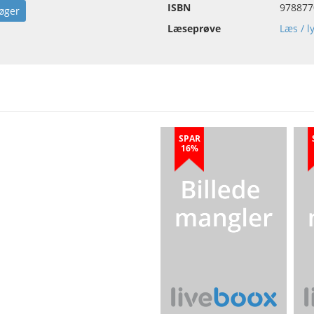
ISBN
978877
øger
Læseprøve
Læs / l
SPAR
16%