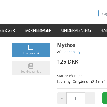
SBØGER
BØRNEBØGER
UNDERVISNING
HA
Mythos
Af
Stephen Fry
Ebog (epub)
126 DKK
Bog (Indbundet)
Status: På lager
Levering: Omgående (2-5 min)
-
+