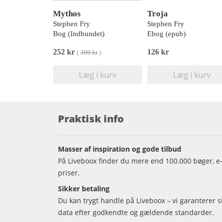
Mythos
Troja
Stephen Fry
Stephen Fry
Bog (Indbundet)
Ebog (epub)
252 kr
126 kr
(
300 kr
)
Læg i kurv
Læg i kurv
Praktisk info
Masser af inspiration og gode tilbud
På Liveboox finder du mere end 100.000 bøger, e-
priser.
Sikker betaling
Du kan trygt handle på Liveboox – vi garanterer 
data efter godkendte og gældende standarder.