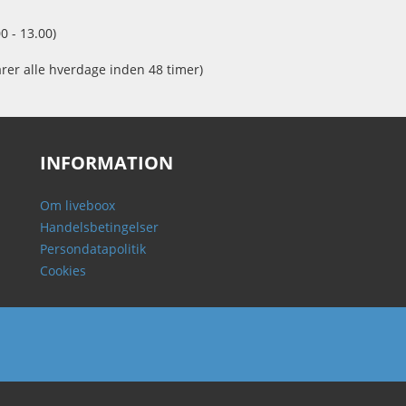
0 - 13.00)
arer alle hverdage inden 48 timer)
INFORMATION
Om liveboox
Handelsbetingelser
Persondatapolitik
Cookies