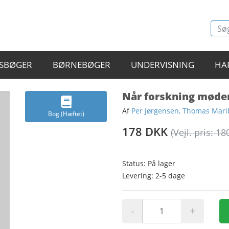
SBØGER
BØRNEBØGER
UNDERVISNING
HA
Når forskning møder
Af
Per Jørgensen, Thomas Mari
Bog (Hæftet)
178 DKK
(Vejl. pris: 18
Status: På lager
Levering: 2-5 dage
-
+