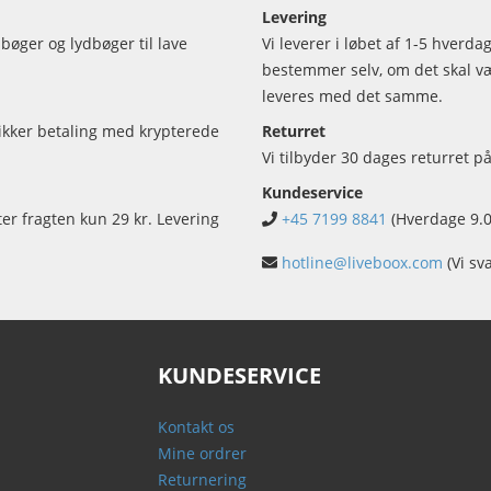
Levering
bøger og lydbøger til lave
Vi leverer i løbet af 1-5 hverd
bestemmer selv, om det skal vær
leveres med det samme.
sikker betaling med krypterede
Returret
Vi tilbyder 30 dages returret på
Kundeservice
ter fragten kun 29 kr. Levering
+45 7199 8841
(Hverdage 9.0
hotline@liveboox.com
(Vi sv
KUNDESERVICE
Kontakt os
Mine ordrer
Returnering