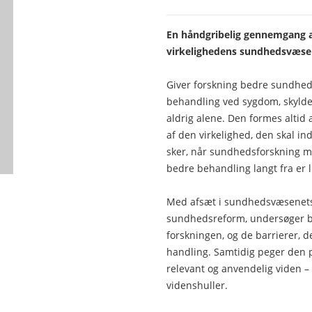
En håndgribelig gennemgang a
virkelighedens sundhedsvæs
Giver forskning bedre sundhed?
behandling ved sygdom, skyldes
aldrig alene. Den formes altid a
af den virkelighed, den skal ind
sker, når sundhedsforskning mød
bedre behandling langt fra er li
Med afsæt i sundhedsvæsenets 
sundhedsreform, undersøger b
forskningen, og de barrierer, de
handling. Samtidig peger den 
relevant og anvendelig viden – 
videnshuller.