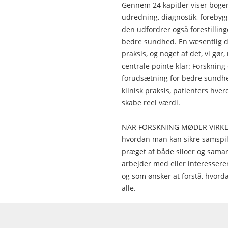
Gennem 24 kapitler viser bogen,
udredning, diagnostik, forebygg
den udfordrer også forestilling
bedre sundhed. En væsentlig de
praksis, og noget af det, vi gø
centrale pointe klar: Forskning 
forudsætning for bedre sundhe
klinisk praksis, patienters hve
skabe reel værdi.
NÅR FORSKNING MØDER VIRKELIGH
hvordan man kan sikre samspil
præget af både siloer og samar
arbejder med eller interessere
og som ønsker at forstå, hvord
alle.