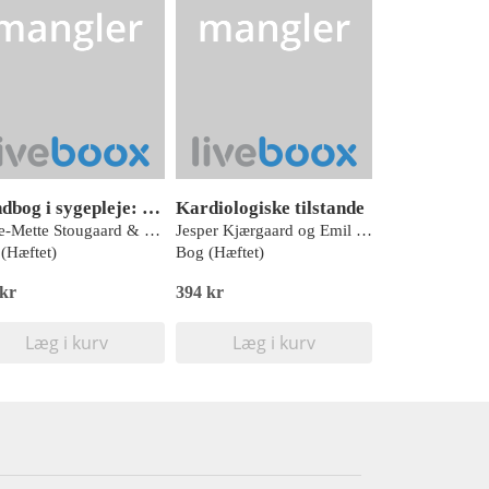
Håndbog i sygepleje: Mundpleje
Kardiologiske tilstande
Anne-Mette Stougaard & Iben Tousgaard (red.)
Jesper Kjærgaard og Emil Fosbøl (red.)
(Hæftet)
Bog (Hæftet)
 kr
394 kr
Læg i kurv
Læg i kurv