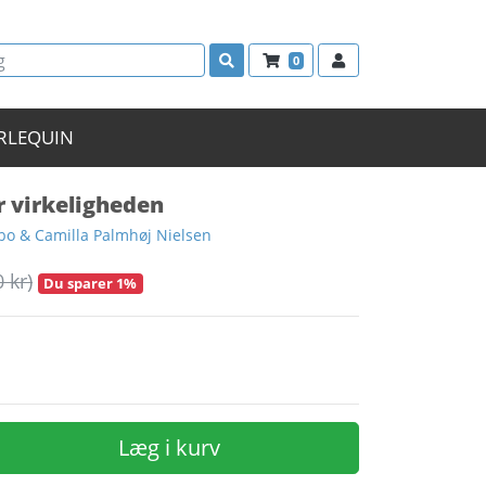
0
RLEQUIN
 virkeligheden
bo & Camilla Palmhøj Nielsen
0 kr)
Du sparer 1%
Læg i kurv