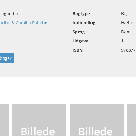
eligheden
Bogtype
Bog
aribo & Camilla Palmhøj
Indbinding
Hæftet
Sprog
Dansk
Udgave
1
ISBN
978877
bøger