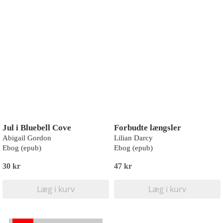
Jul i Bluebell Cove
Forbudte længsler
Abigail Gordon
Lilian Darcy
Ebog (epub)
Ebog (epub)
30 kr
47 kr
Læg i kurv
Læg i kurv