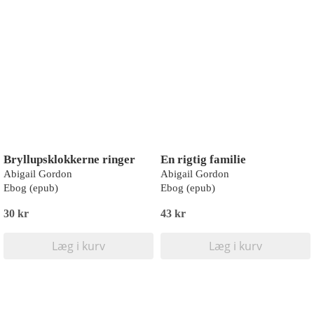
Bryllupsklokkerne ringer
En rigtig familie
Abigail Gordon
Abigail Gordon
Ebog (epub)
Ebog (epub)
30 kr
43 kr
Læg i kurv
Læg i kurv