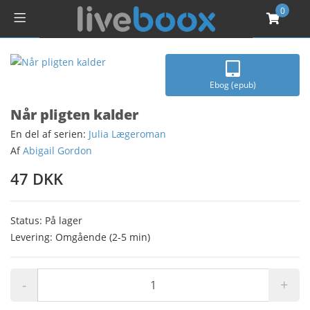
0
Ebog (epub)
Når pligten kalder
En del af serien:
Julia Lægeroman
Af
Abigail Gordon
47 DKK
Status: På lager
Levering: Omgående (2-5 min)
-
+