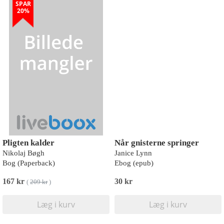
SPAR
20%
Pligten kalder
Når gnisterne springer
Nikolaj Bøgh
Janice Lynn
Bog (Paperback)
Ebog (epub)
167 kr
30 kr
(
209 kr
)
Læg i kurv
Læg i kurv